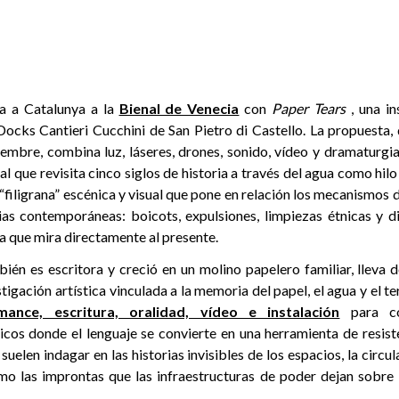
va a Catalunya a la
Bienal de Venecia
con
Paper Tears
, una in
Docks Cantieri Cucchini de San Pietro di Castello. La propuesta, 
iembre, combina luz, láseres, drones, sonido, vídeo y dramaturgia
al que revisita cinco siglos de historia a través del agua como hil
“filigrana” escénica y visual que pone en relación los mecanismos
ias contemporáneas: boicots, expulsiones, limpiezas étnicas y d
a que mira directamente al presente.
bién es escritora y creció en un molino papelero familiar, lleva
tigación artística vinculada a la memoria del papel, el agua y el te
ance, escritura, oralidad, vídeo e instalación
para co
icos donde el lenguaje se convierte en una herramienta de resist
 suelen indagar en las historias invisibles de los espacios, la circ
mo las improntas que las infraestructuras de poder dejan sobre l