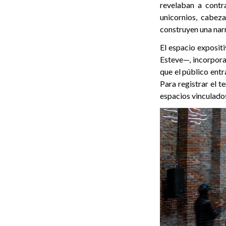
revelaban a contr
unicornios, cabez
construyen una narr
El espacio exposit
Esteve—, incorpora
que el público entr
Para registrar el t
espacios vinculados