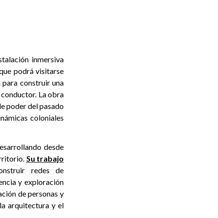
stalación inmersiva
que podrá visitarse
 para construir una
o conductor. La obra
 de poder del pasado
inámicas coloniales
 desarrollando desde
rritorio.
Su trabajo
nstruir redes de
encia y exploración
ulación de personas y
a arquitectura y el