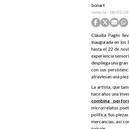
bonart
venecia
-
08/05/26
Clàudia Pagès lle
inaugurada en los 
hasta el 22 de nov
experiencia sensori
despliega una gran 
con sus persistenc
atraviesan una piez
La artista, que tam
hace años una inves
combina perform
microrrelatos poét
política. Sus piezas
mercancías, así co
paisaje.