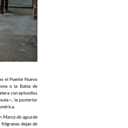
omo el Puente Nuevo
iona o la Balsa de
pelera con episodios
ula—, la posterior
América.
én
Marca de agua
de
s filigranas dejan de