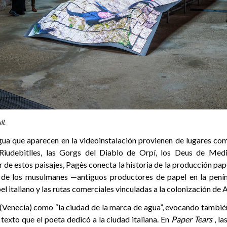
ll.
ua que aparecen en la videoinstalación provienen de lugares c
iudebitlles, las Gorgs del Diablo de Orpí, los Deus de Med
r de estos paisajes, Pagès conecta la historia de la producción pa
 de los musulmanes —antiguos productores de papel en la peníns
l italiano y las rutas comerciales vinculadas a la colonización de 
 (Venecia) como “la ciudad de la marca de agua”, evocando tambi
texto que el poeta dedicó a la ciudad italiana. En
Paper Tears
, la