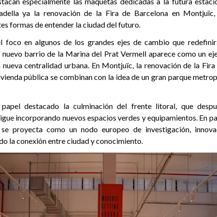
stacan especialmente las maquetas dedicadas a la futura estació
adella ya la renovación de la Fira de Barcelona en Montjuïc,
es formas de entender la ciudad del futuro.
l foco en algunos de los grandes ejes de cambio que redefinir
 nuevo barrio de la Marina del Prat Vermell aparece como un e
 nueva centralidad urbana. En Montjuïc, la renovación de la Fira
ivienda pública se combinan con la idea de un gran parque metropo
papel destacado la culminación del frente litoral, que des
igue incorporando nuevos espacios verdes y equipamientos. En para
 se proyecta como un nodo europeo de investigación, innovac
ndo la conexión entre ciudad y conocimiento.