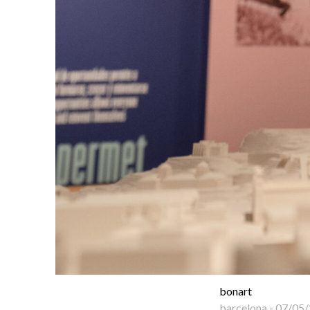
bonart
barcelona
-
07/05/