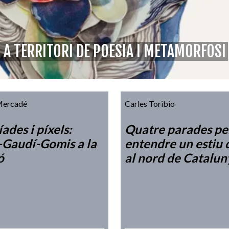
 A TERRITORI DE POESIA I METAMORFOSI
Mercadé
Carles Toribio
íades i píxels:
Quatre parades pe
-Gaudí-Gomis a la
entendre un estiu 
ó
al nord de Catalun