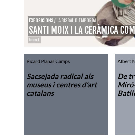
EXPOSICIONS
/
LA BISBAL D'EMPORDÀ
SANTI MOIX I LA CERÀMICA COM
bonart
Ricard Planas Camps
Albert 
Sacsejada radical als
De tr
museus i centres d’art
Miró
catalans
Batll