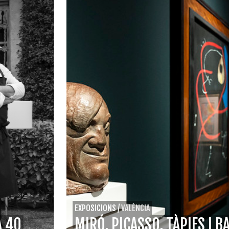
EXPOSICIONS
/
VALÈNCIA
A 40
MIRÓ, PICASSO, TÀPIES I B