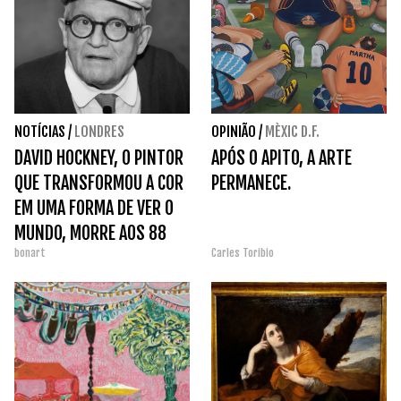
NOTÍCIAS
/
LONDRES
OPINIÃO
/
MÈXIC D.F.
DAVID HOCKNEY, O PINTOR
APÓS O APITO, A ARTE
QUE TRANSFORMOU A COR
PERMANECE.
EM UMA FORMA DE VER O
MUNDO, MORRE AOS 88
bonart
Carles Toribio
ANOS.