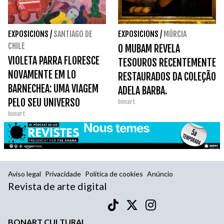
EXPOSICIONS
/
SANTIAGO DE
EXPOSICIONS
/
MÚRCIA
CHILE
O MUBAM REVELA
VIOLETA PARRA FLORESCE
TESOUROS RECENTEMENTE
NOVAMENTE EM LO
RESTAURADOS DA COLEÇÃO
BARNECHEA: UMA VIAGEM
ADELA BARBA.
PELO SEU UNIVERSO
bonart
bonart
ARTÍSTICO E HUMANO.
Aviso legal
Privacidade
Política de cookies
Anúncio
Revista de arte digital
BONART CULTURAL