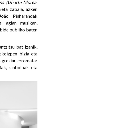
ens (Uharte Morea:
keta zabala, azken
 João Pinharandak
a, agian musikan,
lbide publiko baten
tzitsu bat izanik,
 ekoizpen bizia eta
n greziar-erromatar
ak, sinboloak eta