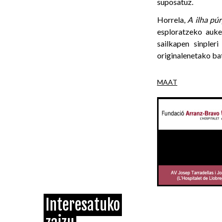
suposatuz.
Horrela,
A ilha pú
esploratzeko auk
sailkapen sinpler
originalenetako ba
MAAT
Interesatuko