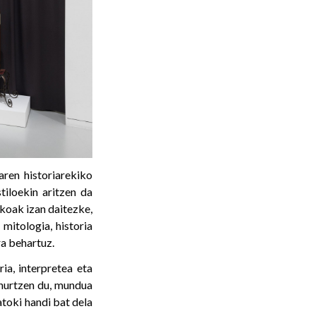
aren historiarekiko
tiloekin aritzen da
ikoak izan daitezke,
 mitologia, historia
ra behartuz.
ia, interpretea eta
ihurtzen du, mundua
toki handi bat dela