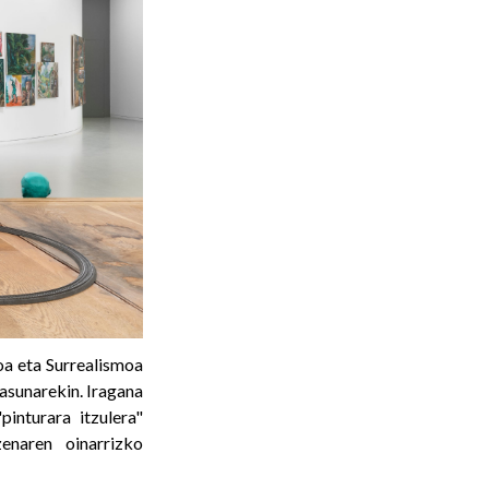
oa eta Surrealismoa
asunarekin. Iragana
inturara itzulera"
enaren oinarrizko