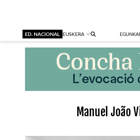
ED. NACIONAL
EUSKERA
EGUNKA
Manuel João V