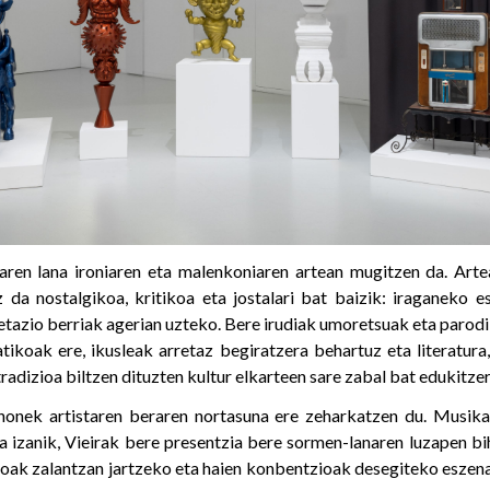
ren lana ironiaren eta malenkoniaren artean mugitzen da. Arte
da nostalgikoa, kritikoa eta jostalari bat baizik: iraganeko es
etazio berriak agerian uzteko. Bere irudiak umoretsuak eta parod
ikoak ere, ikusleak arretaz begiratzera behartuz eta literatura,
radizioa biltzen dituzten kultur elkarteen sare zabal bat edukitze
honek artistaren beraren nortasuna ere zeharkatzen du. Musikar
a izanik, Vieirak bere presentzia bere sormen-lanaren luzapen b
soak zalantzan jartzeko eta haien konbentzioak desegiteko eszena