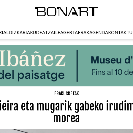
RI
ALDIZKARIA
KUDEATZAILEA
GERTAERAK
AGENDA
KONTAKTU
ERAKUSKETAK
ieira eta mugarik gabeko irudi
morea