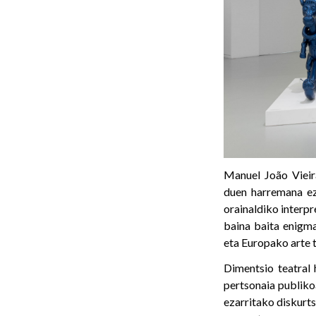
Manuel João Vieira
duen harremana ez 
orainaldiko interpr
baina baita enigmat
eta Europako arte t
Dimentsio teatral 
pertsonaia publiko
ezarritako diskurt