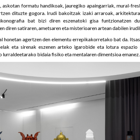
 askotan formatu handikoak, jauregiko apaingarriak, mural-fre
tzen dituzte gogora. Irudi bakoitzak izaki arraroak, arkitektura
ikonografia bat bizi diren eszenatoki gisa funtzionatzen d
n diren satiraren, ametsaren eta misterioaren artean dabilen irud
al honetan agertzen den elementu errepikakorretako bat da. Itsaso
nelak eta sirenak eszenen arteko igarobide eta lotura espazio 
o lurraldeetarako bidaia fisiko eta mentalaren dimentsioa emanez.