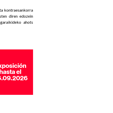
eta kontraesankorra
ten diren edozein
 garaikideko ahots