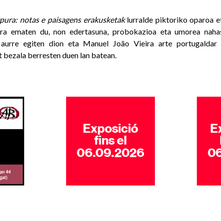
rpura: notas e paisagens erakusketak
lurralde piktoriko oparoa 
era ematen du, non edertasuna, probokazioa eta umorea nahas
i aurre egiten dion eta Manuel João Vieira arte portugaldar
t bezala berresten duen lan batean.