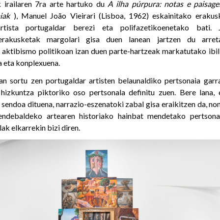
irailaren 7ra arte hartuko du
A ilha púrpura: notas e paisag
iak
), Manuel João Vieirari (Lisboa, 1962) eskainitako erakus
tista portugaldar berezi eta polifazetikoenetako bati.
erakusketak margolari gisa duen lanean jartzen du arret
aktibismo politikoan izan duen parte-hartzeak markatutako ibi
a eta konplexuena.
 sortu zen portugaldar artisten belaunaldiko pertsonaia garran
 hizkuntza piktoriko oso pertsonala definitu zuen. Bere lana,
 sendoa dituena, narrazio-eszenatoki zabal gisa eraikitzen da, no
endebaldeko artearen historiako hainbat mendetako pertsonai
ak elkarrekin bizi diren.