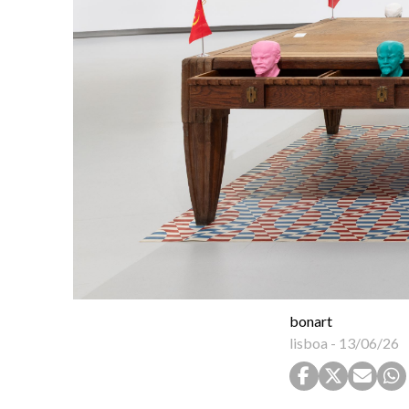
bonart
lisboa
-
13/06/26