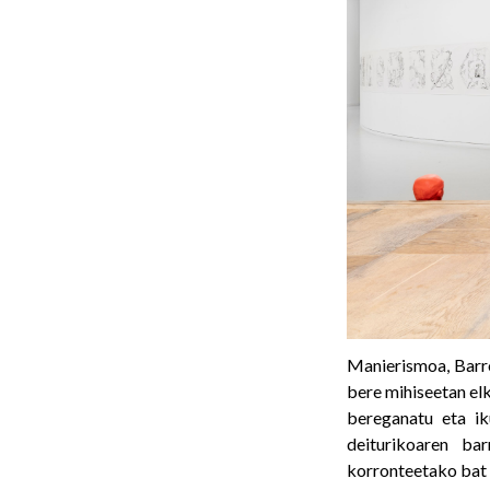
Manierismoa, Barro
bere mihiseetan el
bereganatu eta ik
deiturikoaren ba
korronteetako bat 