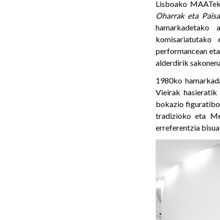
Lisboako MAATek 
Oharrak eta Paisa
hamarkadetako ar
komisariatutako 
performancean eta 
alderdirik sakonen
1980ko hamarkadan
Vieirak hasieratik
bokazio figuratibo
tradizioko eta M
erreferentzia bisual