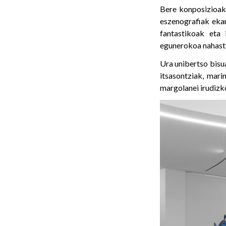
Bere konposizioak,
eszenografiak ekar
fantastikoak eta 
egunerokoa nahaste
Ura unibertso bisu
itsasontziak, mari
margolanei irudizk