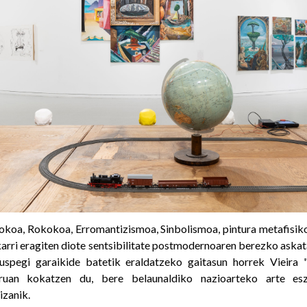
koa, Rokokoa, Erromantizismoa, Sinbolismoa, pintura metafisik
karri eragiten diote sentsibilitate postmodernoaren berezko askat
uspegi garaikide batetik eraldatzeko gaitasun horrek Vieira "p
rruan kokatzen du, bere belaunaldiko nazioarteko arte esz
izanik.