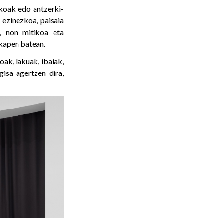
skoak edo antzerki-
 ezinezkoa, paisaia
u, non mitikoa eta
ikapen batean.
ak, lakuak, ibaiak,
gisa agertzen dira,