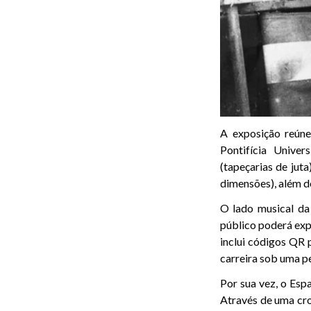
A exposição reúne
Pontifícia Univer
(tapeçarias de jut
dimensões), além d
O lado musical da 
público poderá exp
inclui códigos QR 
carreira sob uma p
Por sua vez, o Espa
Através de uma cro