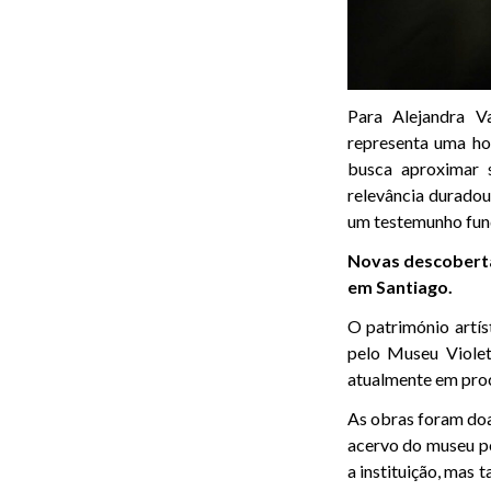
Para Alejandra Va
representa uma ho
busca aproximar 
relevância duradou
um testemunho fund
Novas descoberta
em Santiago.
O património artís
pelo Museu Violet
atualmente em proc
As obras foram doa
acervo do museu p
a instituição, mas