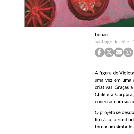
bonart
santiago de chile
-
.
A figura de Violeta
uma vez em uma am
criativas. Graças 
Chile e a Corpora
conectar com sua o
O projeto se desdo
literário, permiti
tornar um símbolo d