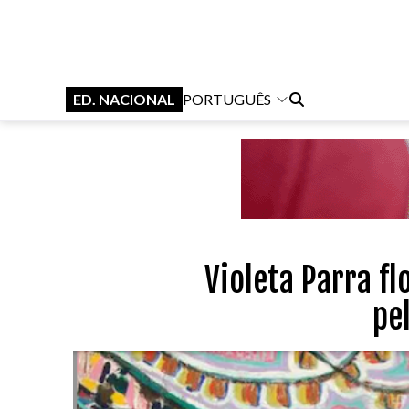
ED. NACIONAL
PORTUGUÊS
Violeta Parra f
pe