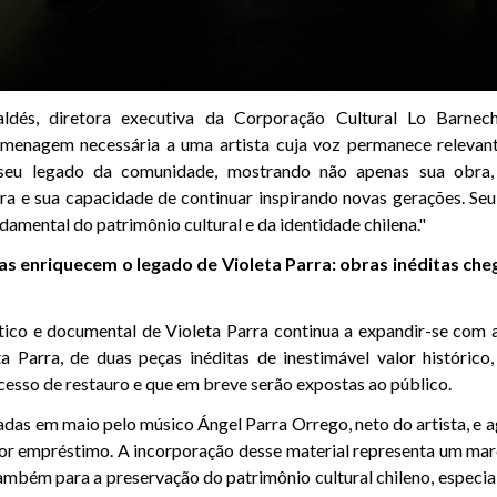
ldés, diretora executiva da Corporação Cultural Lo Barneche
menagem necessária a uma artista cuja voz permanece relevant
seu legado da comunidade, mostrando não apenas sua obr
ra e sua capacidade de continuar inspirando novas gerações. S
amental do patrimônio cultural e da identidade chilena."
s enriquecem o legado de Violeta Parra: obras inéditas ch
tico e documental de Violeta Parra continua a expandir-se com a
a Parra, de duas peças inéditas de inestimável valor histórico
esso de restauro e que em breve serão expostas ao público.
das em maio pelo músico Ángel Parra Orrego, neto do artista, e a
or empréstimo. A incorporação desse material representa um mar
 também para a preservação do patrimônio cultural chileno, especi