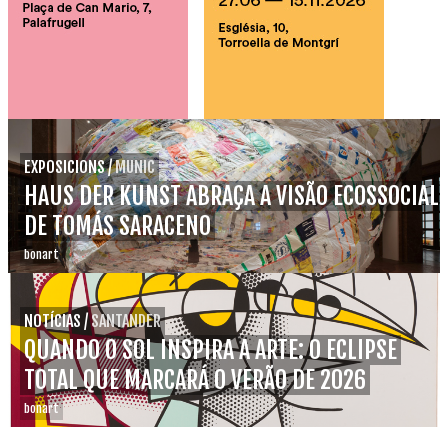
EXPOSICIONS
/
MUNIC
HAUS DER KUNST ABRAÇA A VISÃO ECOSSOCIAL
DE TOMÁS SARACENO
bonart
NOTÍCIAS
/
SANTANDER
QUANDO O SOL INSPIRA A ARTE: O ECLIPSE
TOTAL QUE MARCARÁ O VERÃO DE 2026
bonart