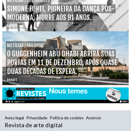
NOTÍCIAS
/
LOS ÁNGELES
SIMONE FORTI, PIONEIRA DA DANÇA PÓS-
MODERNA, MORRE AOS 91 ANOS.
bonart
NOTÍCIAS
/
ABU DHABI
O GUGGENHEIM ABU DHABI ABRIRÁ SUAS
PORTAS EM 11 DE DEZEMBRO, APÓS QUASE
DUAS DÉCADAS DE ESPERA.
bonart
Aviso legal
Privacidade
Política de cookies
Anúncio
Revista de arte digital