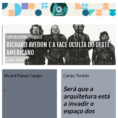
EXPOSICIONS
/
MADRID
RICHARD AVEDON E A FACE OCULTA DO OESTE
AMERICANO
Carles Toribio
Ricard Planas Camps
Carles Toribio
.
Será que a
arquitetura está
a invadir o
espaço dos