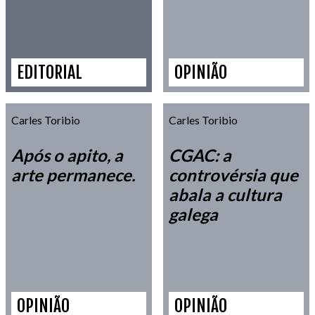
museus?
EDITORIAL
OPINIÃO
Carles Toribio
Carles Toribio
Após o apito, a
CGAC: a
arte permanece.
controvérsia que
abala a cultura
galega
OPINIÃO
OPINIÃO