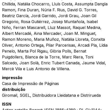
Chillida, Natália Chocarro, Lluís Costa, Assumpta Dangla
Ramon, Fina Duran, Núria F. Rius, David G. Torres,
Beatriz García, Jordi Garrido, Jordi Grau, Joan Gil
Gregorio, Rosa Gutiérrez, Josep Muntañola, Isabel
Niño, Ferran Mascarell, Lluz Massot, Raquel Medina,
Albert Mercadé, Aina Mercader, Joan M. Minguet,
Ramon Moreno, Maria Muñoz, Natàlia Lloreta, Conxita
Oliver, Antonio Ortega, Pilar Parcerisas, Arcadi Pla, Lídia
Penelo, Marta Pol Rigau, Glòria Polls, Bernat
Puigdollers, Blanca de la Torre, Marc Riera, Toni
Salcedo, Joan Solà, Enric Tubert Canada, Jaume Vidal,
Mercè Vila e Luis Antonio de Villena.
impressão
Casa de Impressão de Páginas
distribuição
Giromail, SGEL, Distribuidora Lleidatana e Distrirueda
ISSN