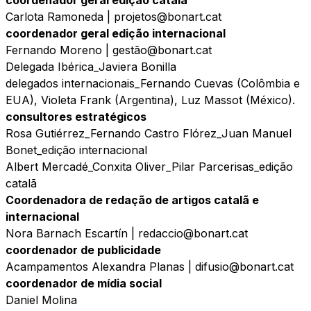
coordenador geral edição catalã
Carlota Ramoneda | projetos@bonart.cat
coordenador geral edição internacional
Fernando Moreno | gestão@bonart.cat
Delegada Ibérica_Javiera Bonilla
delegados internacionais_Fernando Cuevas (Colômbia e
EUA), Violeta Frank (Argentina), Luz Massot (México).
consultores estratégicos
Rosa Gutiérrez_Fernando Castro Flórez_Juan Manuel
Bonet_edição internacional
Albert Mercadé_Conxita Oliver_Pilar Parcerisas_edição
catalã
Coordenadora de redação de artigos catalã e
internacional
Nora Barnach Escartín | redaccio@bonart.cat
coordenador de publicidade
Acampamentos Alexandra Planas | difusio@bonart.cat
coordenador de mídia social
Daniel Molina