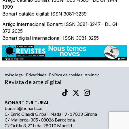
Artigo catalão Bonart: ISSN 1885-4389 ·
DL GI-1144-
1999
Bonart catalão digital: ISSN 3081-3239
Artigo internacional Bonart: ISSN 3081-3247 ·
DL GI-
372-2025
Bonart digital internacional:
ISSN 3081-3255
Aviso legal
Privacidade
Política de cookies
Anúncio
Revista de arte digital
BONART CULTURAL
bonart@bonart.cat
C/ Enric Claudi Girbal i Nadal, 9 · 17003 Girona
C/ Mallorca, 305 · 08026 Barcelona
C/ Orfila 3, 2º Izda, 28010 Madrid