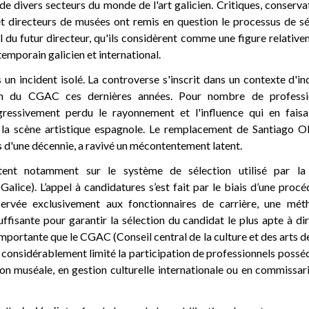
de divers secteurs du monde de l'art galicien. Critiques, conserv
 et directeurs de musées ont remis en question le processus de sé
el du futur directeur, qu'ils considèrent comme une figure relati
temporain galicien et international.
s un incident isolé. La controverse s'inscrit dans un contexte d'i
ion du CGAC ces dernières années. Pour nombre de professio
ogressivement perdu le rayonnement et l'influence qui en fais
la scène artistique espagnole. Le remplacement de Santiago Ol
 d'une décennie, a ravivé un mécontentement latent.
rtent notamment sur le système de sélection utilisé par la
alice). L’appel à candidatures s’est fait par le biais d’une pro
éservée exclusivement aux fonctionnaires de carrière, une mét
ffisante pour garantir la sélection du candidat le plus apte à dir
mportante que le CGAC (Conseil central de la culture et des arts de 
 considérablement limité la participation de professionnels poss
on muséale, en gestion culturelle internationale ou en commissar