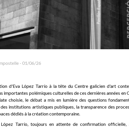
ompostelle
-
01/06/26
tion d'Eva López Tarrío à la tête du Centre galicien d'art con
lus importantes polémiques culturelles de ces dernières années en G
date choisie, le débat a mis en lumière des questions fondamen
es institutions artistiques publiques, la transparence des proce
paces dédiés à la création contemporaine.
López Tarrío, toujours en attente de confirmation officielle, 