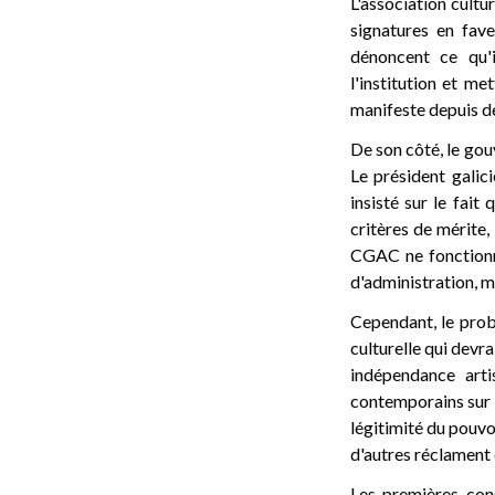
L'association cultu
signatures en fav
dénoncent ce qu'
l'institution et me
manifeste depuis d
De son côté, le gou
Le président galic
insisté sur le fait
critères de mérite,
CGAC ne fonctionn
d'administration, ma
Cependant, le prob
culturelle qui devra
indépendance arti
contemporains sur l
légitimité du pouvo
d'autres réclament 
Les premières con