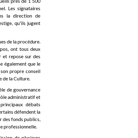
ueilli près de 1 500
l. Les signataires
s la direction de
stige, qu'ils jugent
ues de la procédure.
mpos, ont tous deux
ur et repose sur des
gne également que le
son propre conseil
e de la Culture.
dèle de gouvernance
rôle administratif et
 principaux débats
ertains défendent la
r des fonds publics,
e professionnelle.
ssion de plusieurs