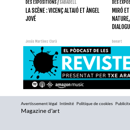
DES EXPOSITIONS
/
SABADELL
DES EXPO
LA SCÈNE : VICENÇ ALTAIÓ ET ÀNGEL
MIRÓ ET
JOVÉ
NATURE,
DIALOGU
Jesús Martínez Clarà
bonart
Avertissement légal
Intimité
Politique de cookies
Publicit
Magazine d'art