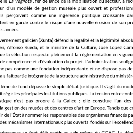
relle
La Vegliota
, fer de lance de la mobilisation du secteur, a rec
eur d'un modèle de gestion muséale plus ouvert et professionne
ils perçoivent comme une ingérence politique croissante dan
ttent en garde contre le risque d'une nouvelle érosion de son pre
es années.
vernement galicien (Xunta) défend la légalité et la légitimité absol
ien, Alfonso Rueda, et le ministre de la Culture, José López Ca
 que la sélection respecte pleinement la réglementation en vigue
 de compétence et d'évaluation du projet. L'administration souli
e pas comme une fondation indépendante et ne dispose pas de 
is fait partie intégrante de la structure administrative du ministèr
lème de fond dépasse le simple débat juridique. Il s'agit du mo
it régir les principales institutions publiques. La tension entre cont
stique n'est pas propre à la Galice ; elle constitue l'un des
a gestion des musées et des centres d'art en Europe. Tandis que c
ir de l'État à nommer les responsables des organismes financés pa
des mécanismes internationaux plus ouverts, fondés sur l'excellenc
séquences se font déjà sentir au sein même du CGAC. La démi