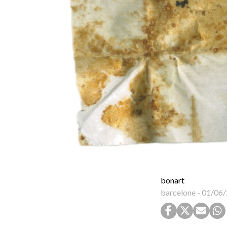
bonart
barcelone
-
01/06/