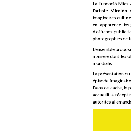
La Fundació Mies 
l'artiste
Miralda
e
imaginaires cultur
en apparence insi
d'affiches publici
photographies de M
L'ensemble propose 
manière dont les o
mondiale.
La présentation du 
épisode imaginaire
Dans ce cadre, le 
accueilli la récept
autorités allemande