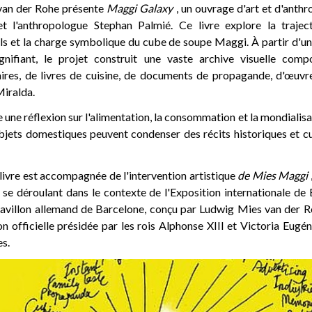
van der Rohe présente
Maggi Galaxy
, un ouvrage d'art et d'anthr
t l'anthropologue Stephan Palmié. Ce livre explore la traject
els et la charge symbolique du cube de soupe Maggi. À partir d'un
gnifiant, le projet construit une vaste archive visuelle comp
taires, de livres de cuisine, de documents de propagande, d'œuvre
iralda.
une réflexion sur l'alimentation, la consommation et la mondialisati
bjets domestiques peuvent condenser des récits historiques et cu
livre est accompagnée de l'intervention artistique
de Mies Maggi
 se déroulant dans le contexte de l'Exposition internationale de
pavillon allemand de Barcelone, conçu par Ludwig Mies van der Roh
ion officielle présidée par les rois Alphonse XIII et Victoria Eugéni
s.