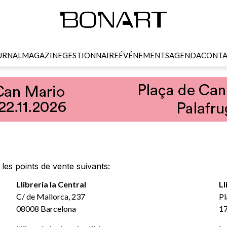
URNAL
MAGAZINE
GESTIONNAIRE
ÉVÉNEMENTS
AGENDA
CONTA
es points de vente suivants:
Llibreria la Central
Ll
C/ de Mallorca, 237
Pl
08008 Barcelona
17