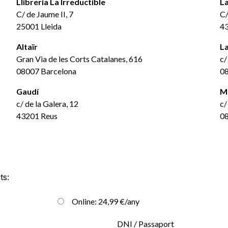
Llibreria La Irreductible
La
C/ de Jaume II, 7
C/
25001 Lleida
43
Altaïr
La
Gran Via de les Corts Catalanes, 616
c/
08007 Barcelona
08
Gaudí
Mu
c/ de la Galera, 12
c/
43201 Reus
08
ts:
Online: 24,99 €/any
DNI / Passaport