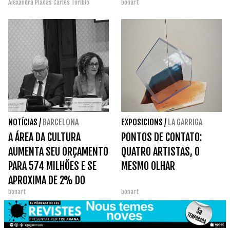
Alexandra Planas
Carles Toribio
bonart
NOTÍCIAS
/
BARCELONA
EXPOSICIONS
/
LA GARRIGA
A ÁREA DA CULTURA
PONTOS DE CONTATO:
AUMENTA SEU ORÇAMENTO
QUATRO ARTISTAS, O
PARA 574 MILHÕES E SE
MESMO OLHAR
APROXIMA DE 2% DO
bonart
bonart
ORÇAMENTO DA
GENERALITAT.