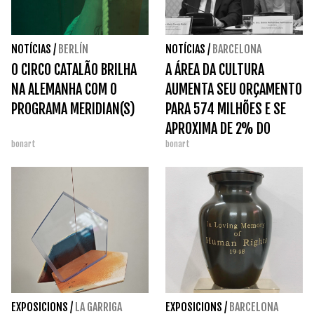
NOTÍCIAS
/
BERLÍN
NOTÍCIAS
/
BARCELONA
O CIRCO CATALÃO BRILHA
A ÁREA DA CULTURA
NA ALEMANHA COM O
AUMENTA SEU ORÇAMENTO
PROGRAMA MERIDIAN(S)
PARA 574 MILHÕES E SE
APROXIMA DE 2% DO
bonart
bonart
ORÇAMENTO DA
GENERALITAT.
EXPOSICIONS
/
LA GARRIGA
EXPOSICIONS
/
BARCELONA