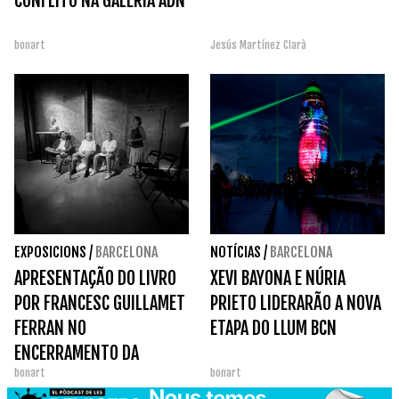
CONFLITO NA GALERIA ADN
bonart
Jesús Martínez Clarà
EXPOSICIONS
/
BARCELONA
NOTÍCIAS
/
BARCELONA
APRESENTAÇÃO DO LIVRO
XEVI BAYONA E NÚRIA
POR FRANCESC GUILLAMET
PRIETO LIDERARÃO A NOVA
FERRAN NO
ETAPA DO LLUM BCN
ENCERRAMENTO DA
bonart
bonart
EXPOSIÇÃO MAILLOL /