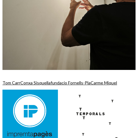
Tom Carr
Conxa Sisquella
fundacio Fornells-Pla
Carme Miquel