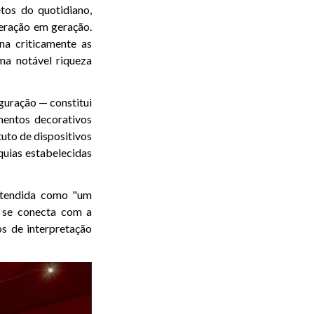
tos do quotidiano,
 geração em geração.
na criticamente as
ma notável riqueza
guração — constitui
ementos decorativos
uto de dispositivos
rquias estabelecidas
ntendida como "um
o se conecta com a
s de interpretação