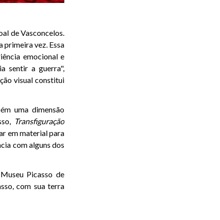
al de Vasconcelos.
a primeira vez. Essa
iência emocional e
a sentir a guerra",
ão visual constitui
mbém uma dimensão
sso,
Transfiguração
lar em material para
cia com alguns dos
o Museu Picasso de
asso, com sua terra