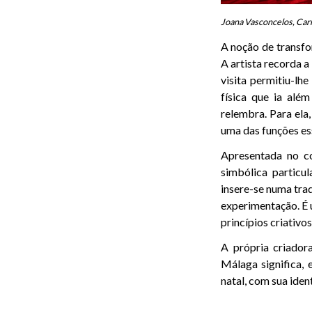
Joana Vasconcelos, Ca
A noção de transf
A artista recorda 
visita permitiu-l
física que ia além
relembra. Para ela
uma das funções ess
Apresentada no c
simbólica particu
insere-se numa trad
experimentação. É
princípios criativo
A própria criador
Málaga significa, 
natal, com sua ide