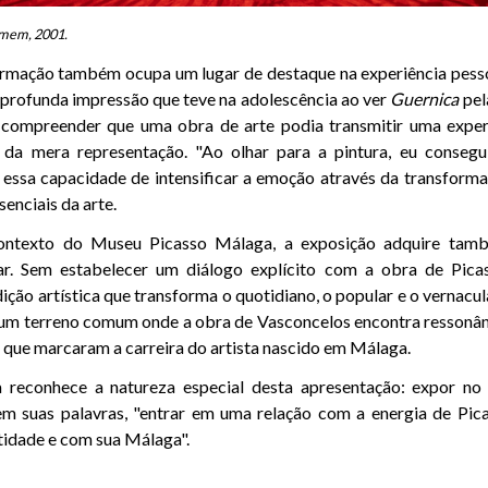
rmem, 2001.
ormação também ocupa um lugar de destaque na experiência pesso
a profunda impressão que teve na adolescência ao ver
Guernica
pel
he compreender que uma obra de arte podia transmitir uma exper
 da mera representação. "Ao olhar para a pintura, eu consegui
, essa capacidade de intensificar a emoção através da transformaç
enciais da arte.
ontexto do Museu Picasso Málaga, a exposição adquire ta
lar. Sem estabelecer um diálogo explícito com a obra de Pica
ição artística que transforma o quotidiano, o popular e o vernacu
 um terreno comum onde a obra de Vasconcelos encontra ressonân
s que marcaram a carreira do artista nascido em Málaga.
a reconhece a natureza especial desta apresentação: expor n
em suas palavras, "entrar em uma relação com a energia de Pic
ntidade e com sua Málaga".