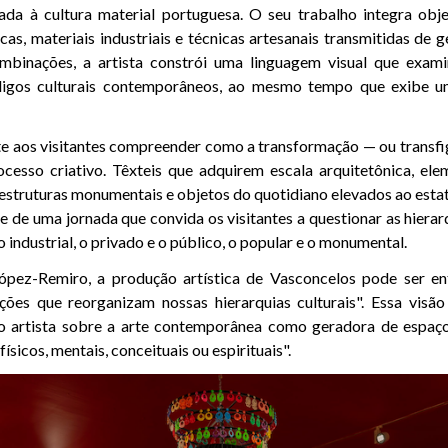
ada à cultura material portuguesa. O seu trabalho integra obje
icas, materiais industriais e técnicas artesanais transmitidas de
mbinações, a artista constrói uma linguagem visual que exami
digos culturais contemporâneos, ao mesmo tempo que exibe u
e aos visitantes compreender como a transformação — ou transfi
cesso criativo. Têxteis que adquirem escala arquitetônica, el
struturas monumentais e objetos do quotidiano elevados ao estat
e de uma jornada que convida os visitantes a questionar as hiera
 o industrial, o privado e o público, o popular e o monumental.
ópez-Remiro, a produção artística de Vasconcelos pode ser e
ções que reorganizam nossas hierarquias culturais". Essa visã
do artista sobre a arte contemporânea como geradora de espaço
ísicos, mentais, conceituais ou espirituais".