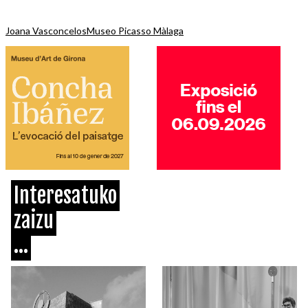
Joana Vasconcelos
Museo Picasso Màlaga
Interesatuko
zaizu
...