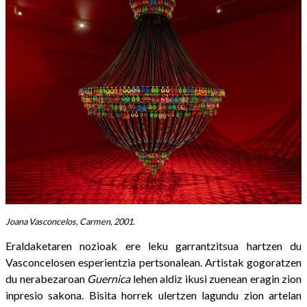
Joana Vasconcelos, Carmen, 2001.
Eraldaketaren nozioak ere leku garrantzitsua hartzen du
Vasconcelosen esperientzia pertsonalean. Artistak gogoratzen
du nerabezaroan
Guernica
lehen aldiz ikusi zuenean eragin zion
inpresio sakona. Bisita horrek ulertzen lagundu zion artelan