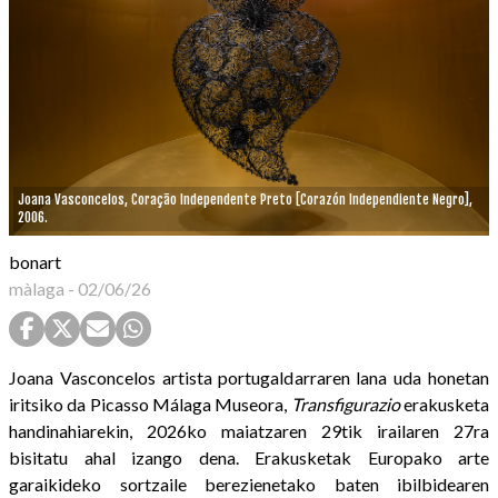
Joana Vasconcelos, Coração Independente Preto [Corazón Independiente Negro],
2006.
bonart
màlaga
-
02/06/26
Joana Vasconcelos artista portugaldarraren lana uda honetan
iritsiko da Picasso Málaga Museora,
Transfigurazio
erakusketa
handinahiarekin, 2026ko maiatzaren 29tik irailaren 27ra
bisitatu ahal izango dena. Erakusketak Europako arte
garaikideko sortzaile berezienetako baten ibilbidearen