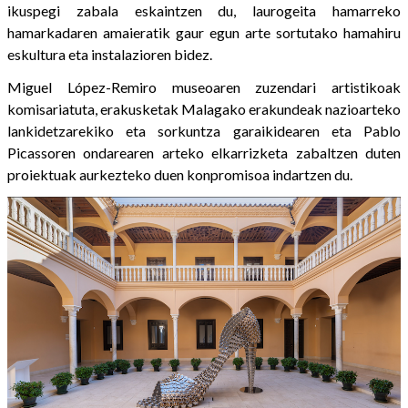
ikuspegi zabala eskaintzen du, laurogeita hamarreko
hamarkadaren amaieratik gaur egun arte sortutako hamahiru
eskultura eta instalazioren bidez.
Miguel López-Remiro museoaren zuzendari artistikoak
komisariatuta, erakusketak Malagako erakundeak nazioarteko
lankidetzarekiko eta sorkuntza garaikidearen eta Pablo
Picassoren ondarearen arteko elkarrizketa zabaltzen duten
proiektuak aurkezteko duen konpromisoa indartzen du.