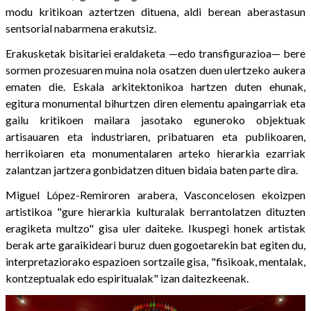
modu kritikoan aztertzen dituena, aldi berean aberastasun
sentsorial nabarmena erakutsiz.
Erakusketak bisitariei eraldaketa —edo transfigurazioa— bere
sormen prozesuaren muina nola osatzen duen ulertzeko aukera
ematen die. Eskala arkitektonikoa hartzen duten ehunak,
egitura monumental bihurtzen diren elementu apaingarriak eta
gailu kritikoen mailara jasotako eguneroko objektuak
artisauaren eta industriaren, pribatuaren eta publikoaren,
herrikoiaren eta monumentalaren arteko hierarkia ezarriak
zalantzan jartzera gonbidatzen dituen bidaia baten parte dira.
Miguel López-Remiroren arabera, Vasconcelosen ekoizpen
artistikoa "gure hierarkia kulturalak berrantolatzen dituzten
eragiketa multzo" gisa uler daiteke. Ikuspegi honek artistak
berak arte garaikideari buruz duen gogoetarekin bat egiten du,
interpretaziorako espazioen sortzaile gisa, "fisikoak, mentalak,
kontzeptualak edo espiritualak" izan daitezkeenak.