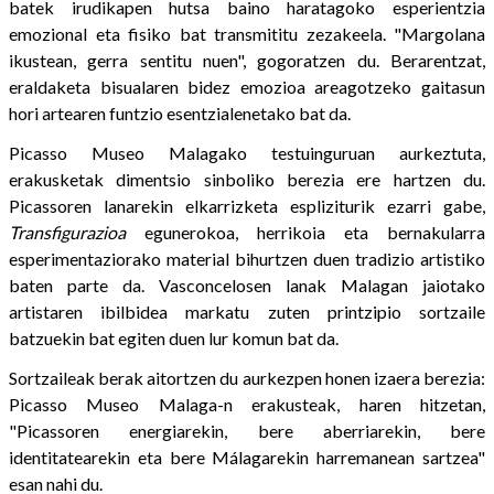
batek irudikapen hutsa baino haratagoko esperientzia
emozional eta fisiko bat transmititu zezakeela. "Margolana
ikustean, gerra sentitu nuen", gogoratzen du. Berarentzat,
eraldaketa bisualaren bidez emozioa areagotzeko gaitasun
hori artearen funtzio esentzialenetako bat da.
Picasso Museo Malagako testuinguruan aurkeztuta,
erakusketak dimentsio sinboliko berezia ere hartzen du.
Picassoren lanarekin elkarrizketa espliziturik ezarri gabe,
Transfigurazioa
egunerokoa, herrikoia eta bernakularra
esperimentaziorako material bihurtzen duen tradizio artistiko
baten parte da. Vasconcelosen lanak Malagan jaiotako
artistaren ibilbidea markatu zuten printzipio sortzaile
batzuekin bat egiten duen lur komun bat da.
Sortzaileak berak aitortzen du aurkezpen honen izaera berezia:
Picasso Museo Malaga-n erakusteak, haren hitzetan,
"Picassoren energiarekin, bere aberriarekin, bere
identitatearekin eta bere Málagarekin harremanean sartzea"
esan nahi du.