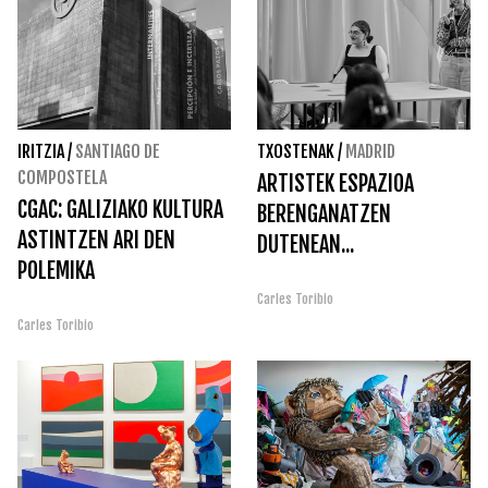
IRITZIA
/
SANTIAGO DE
TXOSTENAK
/
MADRID
COMPOSTELA
ARTISTEK ESPAZIOA
CGAC: GALIZIAKO KULTURA
BERENGANATZEN
ASTINTZEN ARI DEN
DUTENEAN...
POLEMIKA
Carles Toribio
Carles Toribio