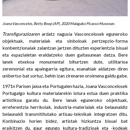
Joana Vasconcelos, Betty Boop (AP), 2020 Malagako Picasso Museoan.
Transfigurazioaren
ardatz nagusia Vasconcelosek eguneroko
objektuak, materialak eta sinboloak pertzepzio-forma
konbentzionalak zalantzan jartzen dituzten esperientzia bisual
eta espazialetan eraldatzeko duen gaitasunean datza. Bere
lanek etxekoa monumental bihurtzen dute, utilitarioa
zeremonial eta apaingarria egitura, esanahiak aldatzen diren
unibertso bat sortuz, behin izan zirenaren oroimena galdu gabe.
1971n Parisen jaioa eta Portugalen hazia, Joana Vasconcelosek
Portugalgo kultura materialarekin lotura estua duen praktika
artistikoa garatu du. Bere lanak eguneroko objektuak,
erreferentzia herrikoiak, industria-materialak eta belaunaldiz
belaunaldi transmititutako artisau-teknikak integratzen ditu.
Konbinazio horien bidez, artistak hizkuntza bisual bat
eraikitzen du, gaur egungo kultura-tradizioak eta -kodeak