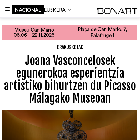
NACIONAL
EUSKERA
ERAKUSKETAK
Joana Vasconcelosek
egunerokoa esperientzia
artistiko bihurtzen du Picasso
Málagako Museoan