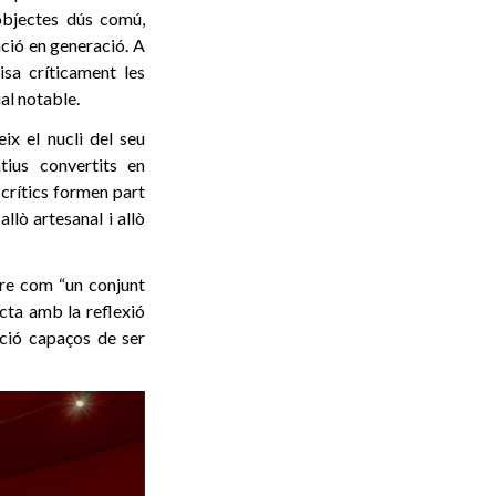
 objectes dús comú,
ació en generació. A
isa críticament les
al notable.
ix el nucli del seu
tius convertits en
 crítics formen part
llò artesanal i allò
re com “un conjunt
ecta amb la reflexió
ació capaços de ser