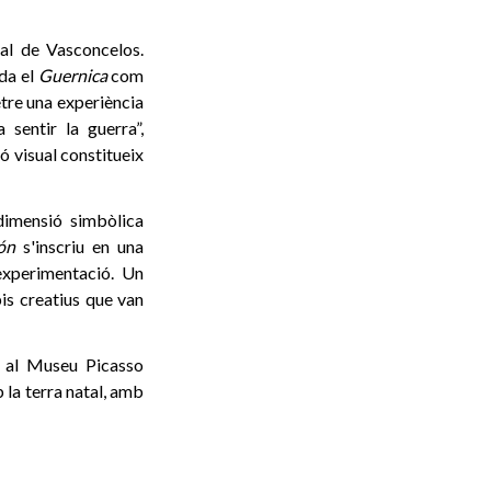
al de Vasconcelos.
ada el
Guernica
com
tre una experiència
sentir la guerra”,
ó visual constitueix
dimensió simbòlica
ón
s'inscriu en una
'experimentació. Un
is creatius que van
r al Museu Picasso
 la terra natal, amb