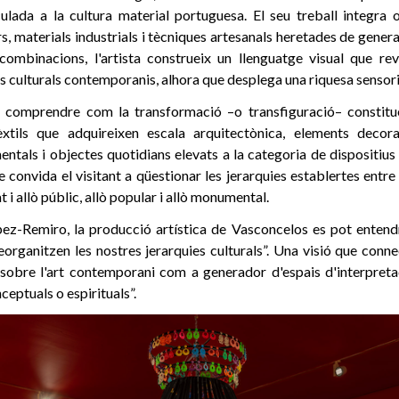
lada a la cultura material portuguesa. El seu treball integra
s, materials industrials i tècniques artesanals heretades de gener
combinacions, l'artista construeix un llenguatge visual que rev
dis culturals contemporanis, alhora que desplega una riquesa sensori
 comprendre com la transformació –o transfiguració– constitue
èxtils que adquireixen escala arquitectònica, elements decora
tals i objectes quotidians elevats a la categoria de dispositius
 convida el visitant a qüestionar les jerarquies establertes entre a
at i allò públic, allò popular i allò monumental.
ez-Remiro, la producció artística de Vasconcelos es pot entend
organitzen les nostres jerarquies culturals”. Una visió que conn
a sobre l'art contemporani com a generador d'espais d'interpret
nceptuals o espirituals”.