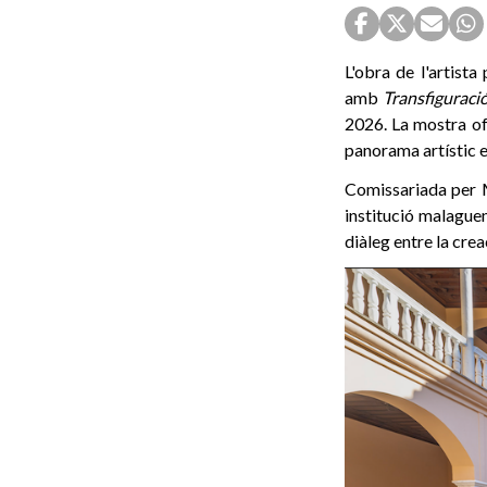
L'obra de l'artis
amb
Transfiguraci
2026. La mostra ofe
panorama artístic e
Comissariada per M
institució malaguen
diàleg entre la cre