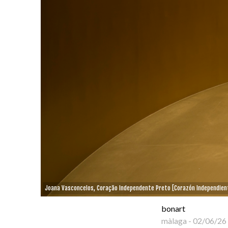
Joana Vasconcelos, Coração Independente Preto [Corazón Independien
bonart
màlaga
-
02/06/26