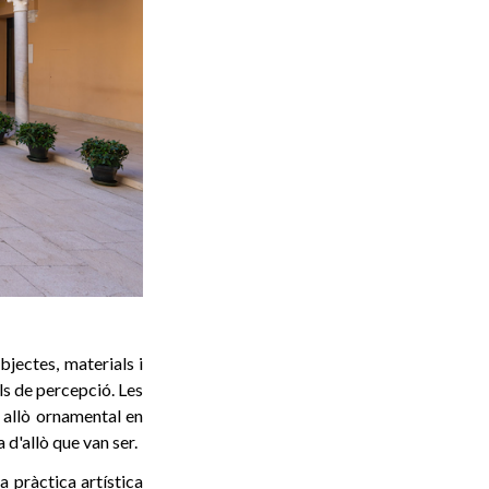
jectes, materials i
ls de percepció. Les
i allò ornamental en
 d'allò que van ser.
 pràctica artística