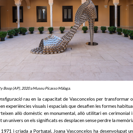
ty Boop (AP), 2020 a Museu Picasso Màlaga.
nsfiguració
rau en la capacitat de Vasconcelos per transformar ob
en experiències visuals i espacials que desafien les formes habitua
eixen allò domèstic en monumental, allò utilitari en cerimonial 
t un univers on els significats es desplacen sense perdre la memòria
 1971 i criada a Portugal, Joana Vasconcelos ha desenvolupat una