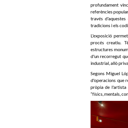
profundament vincu
referències popular
través d'aquestes 
tradicions i els co
L'exposició permet
procés creatiu. T
estructures monumen
d'un recorregut que
industrial, allò priv
Segons Miguel Lóp
d'operacions que re
pròpia de l'artist
“físics, mentals, co