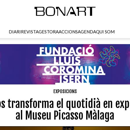
DIARI
REVISTA
GESTORA
ACCIONS
AGENDA
QUI SOM
EXPOSICIONS
s transforma el quotidià en expe
al Museu Picasso Màlaga