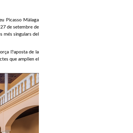
seu Picasso Màlaga
l 27 de setembre de
es més singulars del
orça l?aposta de la
ectes que amplien el