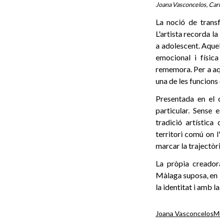
Joana Vasconcelos, Car
La noció de trans
L'artista recorda l
a adolescent. Aque
emocional i físic
rememora. Per a aqu
una de les funcions 
Presentada en el 
particular. Sense 
tradició artística
territori comú on 
marcar la trajectòri
La pròpia creador
Màlaga suposa, en l
la identitat i amb l
Joana Vasconcelos
M