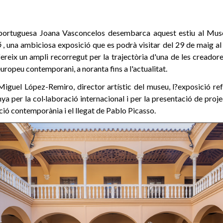
ta portuguesa Joana Vasconcelos desembarca aquest estiu al Mu
ó
, una ambiciosa exposició que es podrà visitar del 29 de maig a
reix un ampli recorregut per la trajectòria d'una de les creador
uropeu contemporani, a noranta fins a l'actualitat.
iguel López-Remiro, director artístic del museu, l?exposició ref
ya per la col·laboració internacional i per la presentació de proj
ació contemporània i el llegat de Pablo Picasso.