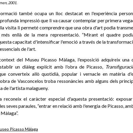
men, 2001.
formació també ocupa un lloc destacat en l'experiència person
a profunda impressió que li va causar contemplar per primera veg
lla visita li permeté comprendre que una obra d'art podia transme
a més enllà de la mera representació. “Mirant el quadre podia 
esta capacitat d'intensificar l'emoció a través de la transformaci
essencials de l'art.
context del Museu Picasso Màlaga, l'exposició adquireix una 
establir un diàleg explícit amb l'obra de Picasso,
Transfiguraci
 que converteix allò quotidià, popular i vernacle en matèria d
l'obra de Vasconcelos troba ressonàncies amb alguns dels princip
a de l'artista malagueny.
a reconeix el caràcter especial d'aquesta presentació: exposa
es seves paraules, “entrar en relació amb l'energia de Picasso, amb
a Màlaga”.
useo Picasso Màlaga