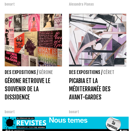
bonart
Alexandra Planas
NATIONAL »
DES EXPOSITIONS
/
GÉRONE
DES EXPOSITIONS
/
CÉRET
GÉRONE RETROUVE LE
PICABIA ET LA
SOUVENIR DE LA
MÉDITERRANÉE DES
DISSIDENCE
AVANT-GARDES
bonart
bonart