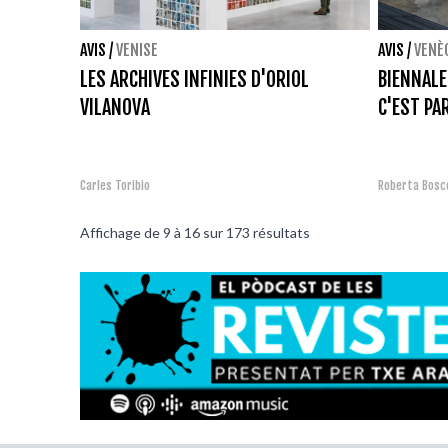
AVIS
/
VENISE
AVIS
/
VENÈ
LES ARCHIVES INFINIES D'ORIOL
BIENNALE 
VILANOVA
C'EST PA
Carles Toribio
Roberta Bosc
Affichage de
9
à
16
sur
173
résultats