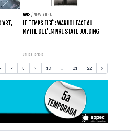
AVIS
/
NEW YORK
D'ART,
LE TEMPS FIGÉ : WARHOL FACE AU
MYTHE DE L'EMPIRE STATE BUILDING
Carles Toribio
6
7
8
9
10
...
21
22