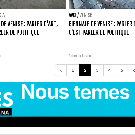
CIA
AVIS
/
VENISE
DE VENISE : PARLER D'ART,
BIENNALE DE VENISE : PARLER 
RLER DE POLITIQUE
C'EST PARLER DE POLITIQUE
o
Roberta Bosco
1
2
3
4
5