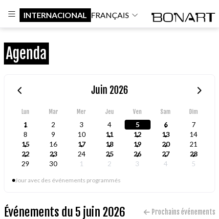
INTERNACIONAL
FRANÇAIS
Agenda
Juin 2026
Lun
Mar
Mer
Jeu
Ven
Sam
Dim
1
2
3
4
5
6
7
8
9
10
11
12
13
14
15
16
17
18
19
20
21
22
23
24
25
26
27
28
29
30
1
2
3
4
5
Jour avec des événements programmés
Événements du 5 juin 2026
Prochains événements