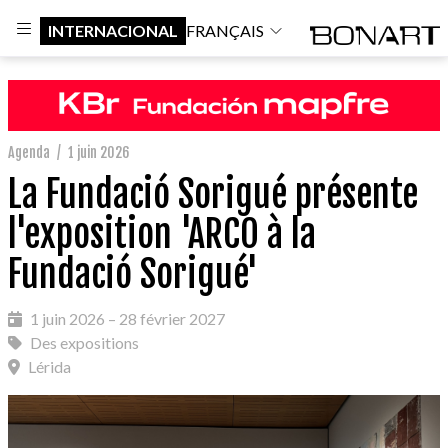
INTERNACIONAL
FRANÇAIS
Agenda
/
1 juin 2026
La Fundació Sorigué présente
l'exposition 'ARCO à la
Fundació Sorigué'
1 juin 2026 – 28 février 2027
Des expositions
Lérida