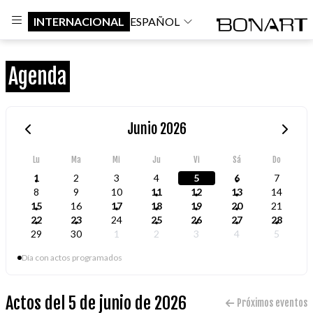
INTERNACIONAL
ESPAÑOL
Agenda
Junio 2026
Lu
Ma
Mi
Ju
Vi
Sá
Do
1
2
3
4
5
6
7
8
9
10
11
12
13
14
15
16
17
18
19
20
21
22
23
24
25
26
27
28
29
30
1
2
3
4
5
Día con actos programados
Actos del 5 de junio de 2026
Próximos eventos