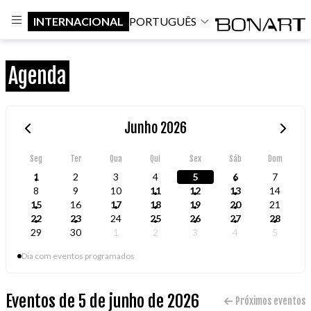
INTERNACIONAL
PORTUGUÊS
Agenda
Junho 2026
Seg
Ter
Qua
Qui
Sex
Sáb
Dom
1
2
3
4
5
6
7
8
9
10
11
12
13
14
15
16
17
18
19
20
21
22
23
24
25
26
27
28
29
30
1
2
3
4
5
Dia com eventos programados
Eventos de 5 de junho de 2026
Próximos eventos