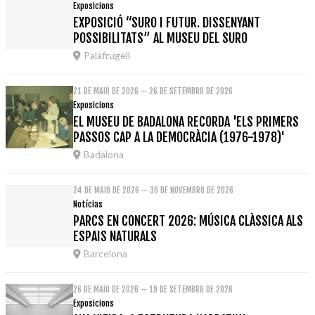
Exposicions
EXPOSICIÓ “SURO I FUTUR. DISSENYANT
POSSIBILITATS” AL MUSEU DEL SURO
Palafrugell
21 DE MAIO DE 2026 – 26 DE SETEMBRO DE 2026
Exposicions
EL MUSEU DE BADALONA RECORDA 'ELS PRIMERS
PASSOS CAP A LA DEMOCRÀCIA (1976-1978)'
Badalona
24 DE MAIO DE 2026 – 30 DE NOVEMBRO DE 2026
Notícias
PARCS EN CONCERT 2026: MÚSICA CLÀSSICA ALS
ESPAIS NATURALS
Barcelona
26 DE MAIO DE 2026 – 19 DE SETEMBRO DE 2026
Exposicions