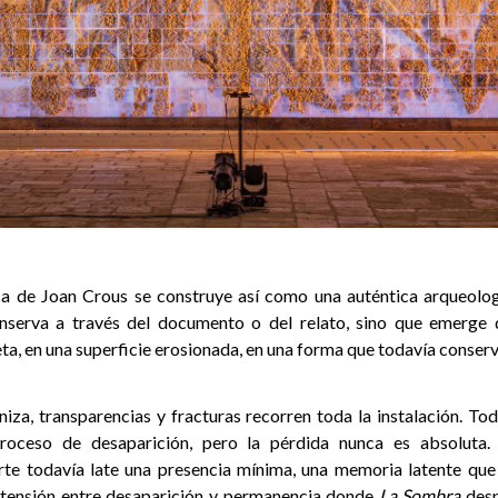
ica de Joan Crous se construye así como una auténtica arqueolog
serva a través del documento o del relato, sino que emerge 
eta, en una superficie erosionada, en una forma que todavía conserva
niza, transparencias y fracturas recorren toda la instalación. T
roceso de desaparición, pero la pérdida nunca es absoluta. 
te todavía late una presencia mínima, una memoria latente que 
 tensión entre desaparición y permanencia donde
La Sombra
desp