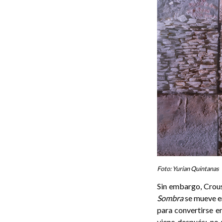
Foto: Yurian Quintanas
Sin embargo, Crous
Sombra
se mueve en
para convertirse en
viene después; no 