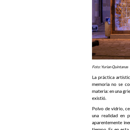
Foto: Yurian Quintanas
La práctica artíst
memoria no se con
materia: en una gri
existió.
Polvo de vidrio, ce
una realidad en p
aparentemente iner
tiempo. Es en esta