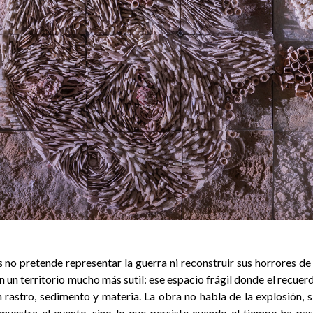
 no pretende representar la guerra ni reconstruir sus horrores de
 un territorio mucho más sutil: ese espacio frágil donde el recuerd
 rastro, sedimento y materia. La obra no habla de la explosión, s
muestra el evento, sino lo que persiste cuando el tiempo ha pasa