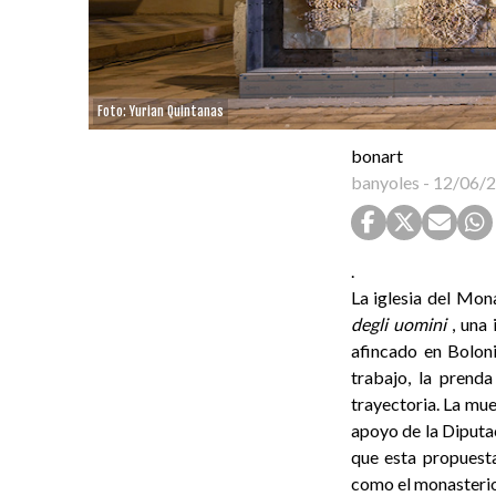
Foto: Yurian Quintanas
bonart
banyoles
-
12/06/
.
La iglesia del Mon
degli uomini
, una 
afincado en Bolon
trabajo, la prend
trayectoria. La mu
apoyo de la Diputac
que esta propuesta
como el monasterio