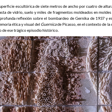
uperficie escultórica de siete metros de ancho por cuatro de altu
sta de vidrio, suelo y miles de fragmentos moldeados en moldes 
 profunda reflexión sobre el bombardeo de Gernika de 1937 y e
emoria ética y visual del
Guernica
de Picasso, en el contexto de l
 de ese trágico episodio histórico.