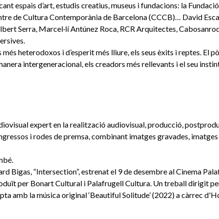
t espais d’art, estudis creatius, museus i fundacions: la Fundació
entre de Cultura Contemporània de Barcelona (CCCB)… David Escam
 Albert Serra, Marcel·lí Antúnez Roca, RCR Arquitectes, Cabosanroq
ersives.
heterodoxos i d’esperit més lliure, els seus èxits i reptes. El pò
anera intergeneracional, els creadors més rellevants i el seu instint 
iovisual expert en la realització audiovisual, producció, postprodu
gressos i rodes de premsa, combinant imatges gravades, imatges d’a
ambé.
uard Bigas, “Intersection”, estrenat el 9 de desembre al Cinema Pa
oduït per Bonart Cultural i Palafrugell Cultura. Un treball dirigit p
ta amb la música original ‘Beautiful Solitude’ (2022) a càrrec d'