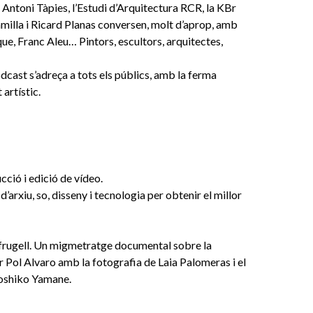
 Antoni Tàpies, l’Estudi d’Arquitectura RCR, la KBr
illa i Ricard Planas conversen, molt d’aprop, amb
ue, Franc Aleu… Pintors, escultors, arquitectes,
dcast s’adreça a tots els públics, amb la ferma
artístic.
cció i edició de vídeo.
rxiu, so, disseny i tecnologia per obtenir el millor
lafrugell. Un migmetratge documental sobre la
er Pol Alvaro amb la fotografia de Laia Palomeras i el
Hoshiko Yamane.