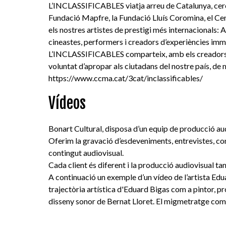
L’INCLASSIFICABLES viatja arreu de Catalunya, cercan
Fundació Mapfre, la Fundació Lluís Coromina, el C
els nostres artistes de prestigi més internacionals:
cineastes, performers i creadors d’experiències imm
L’INCLASSIFICABLES comparteix, amb els creadors més 
voluntat d’apropar als ciutadans del nostre país, de m
https://www.ccma.cat/3cat/inclassificables/
Vídeos
Bonart Cultural, disposa d’un equip de producció aud
Oferim la gravació d’esdeveniments, entrevistes, con
contingut audiovisual.
Cada client és diferent i la producció audiovisual t
A continuació un exemple d’un vídeo de l’artista Ed
trajectòria artística d'Eduard Bigas com a pintor, pr
disseny sonor de Bernat Lloret. El migmetratge comp