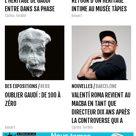
L'HÉRITAGE DE GAUDÍ
RETOUR D'UN HÉRITAGE
ENTRE DANS SA PHASE
INTIME AU MUSÉE TÀPIES
Carles Toribio
bonart
DÉCISIVE
DES EXPOSITIONS
/
REUS
NOUVELLES
/
BARCELONE
OUBLIER GAUDÍ : DE 100 À
VALENTÍ ROMA REVIENT AU
ZÉRO
MACBA EN TANT QUE
DIRECTEUR DIX ANS APRÈS
LA CONTROVERSE QUI A
bonart
Carles Toribio
MARQUÉ SON DÉPART.