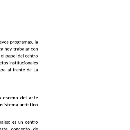
evos programas, la
ca hoy trabajar con
 el papel del centro
etos institucionales
pa al frente de La
a escena del arte
osistema artístico
ales: es un centro
 este concepto de