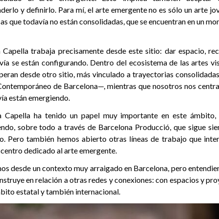
derlo y definirlo. Para mí, el arte emergente no es sólo un arte jo
cas que todavía no están consolidadas, que se encuentran en un m
a Capella trabaja precisamente desde este sitio: dar espacio, re
vía se están configurando. Dentro del ecosistema de las artes vis
operan desde otro sitio, más vinculado a trayectorias consolidad
Contemporáneo de Barcelona—, mientras que nosotros nos cent
ía están emergiendo.
a Capella ha tenido un papel muy importante en este ámbito,
do, sobre todo a través de Barcelona Producció, que sigue sie
ro. Pero también hemos abierto otras líneas de trabajo que inte
n centro dedicado al arte emergente.
os desde un contexto muy arraigado en Barcelona, pero entendie
nstruye en relación a otras redes y conexiones: con espacios y pro
bito estatal y también internacional.