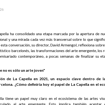
26
pella ha consolidado una etapa marcada por la apertura de nu
ional y una mirada cada vez más transversal sobre lo que signifi
esta conversación, su director, David Armengol, reflexiona sobre
tístico barcelonés, las transformaciones del arte emergente, los r
comisariado contemporáneo, a pocas semanas de finalizar su eta
e no es sólo un arte joven"
ión de La Capella en 2021, un espacio clave dentro de l
elona. ¿Cómo definiría hoy el papel de La Capella en el ec
la tiene un papel muy claro en el ecosistema de las artes visu
nculado al arte emergente. Esto implica también aceptar