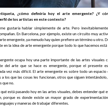
etiqueta, ¿cómo definiría hoy el arte emergente? ¿Y c
rfil de los artistas en este contexto?
, me gustaría hablar simplemente de arte. Pero inevitablement
compañan. En Barcelona, por ejemplo, existe un circuito muy activ
arte emergente, ya menudo hay quien prefiere un término u otro. 
e en la idea de arte emergente porque todo lo que hacemos está
mergente ocupa hoy una parte importante de las artes visuales
rte del arte que se hace es emergente, porque el presente e
ada vez más difícil. El arte emergente es sobre todo un espacio
s a los que las cosas les funcionan, otros que siguen intentándolo
s que no.
r qué está pasando hoy en las artes visuales, debes entender qué 
e, porque es donde existe un mayor grado de experimentació
enguajes y maneras de trabajar diferentes.