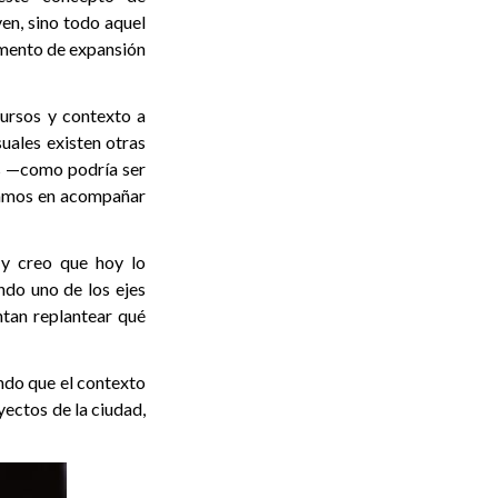
ven, sino todo aquel
omento de expansión
cursos y contexto a
uales existen otras
as —como podría ser
ramos en acompañar
 y creo que hoy lo
ndo uno de los ejes
ntan replantear qué
ndo que el contexto
yectos de la ciudad,