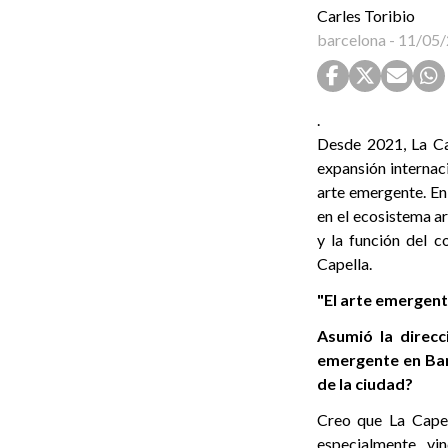
Carles Toribio
barcelona
-
11/05/
.
Desde 2021, La Ca
expansión internac
arte emergente. En 
en el ecosistema ar
y la función del 
Capella.
"El arte emergent
Asumió la direcc
emergente en Barc
de la ciudad?
Creo que La Capel
especialmente vi