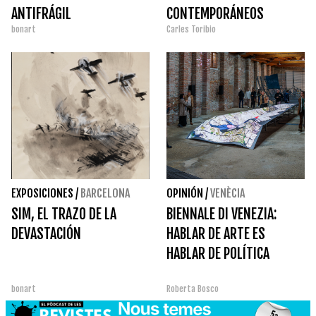
ANTIFRÁGIL
CONTEMPORÁNEOS
bonart
Carles Toribio
EXPOSICIONES
/
BARCELONA
OPINIÓN
/
VENÈCIA
SIM, EL TRAZO DE LA
BIENNALE DI VENEZIA:
DEVASTACIÓN
HABLAR DE ARTE ES
HABLAR DE POLÍTICA
bonart
Roberta Bosco