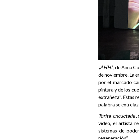
¡AHH!
, de Anna Co
de noviembre. La e
por el marcado car
pintura y de los c
extrañeza". Estas r
palabra se entrelaz
Torita-encuetada
, 
vídeo, el artista r
sistemas de poder
regeneración”.