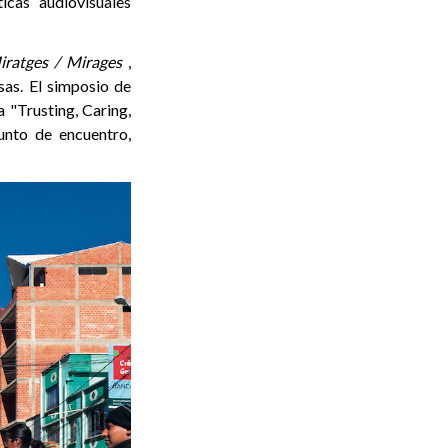
cas audiovisuales
iratges / Mirages
,
as. El simposio de
a "Trusting, Caring,
unto de encuentro,