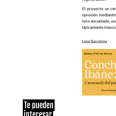
El proyecto se cen
opresión mediante u
toro encuetado, una
típicamente masculi
Loop Barcelona
Te pueden
interesar