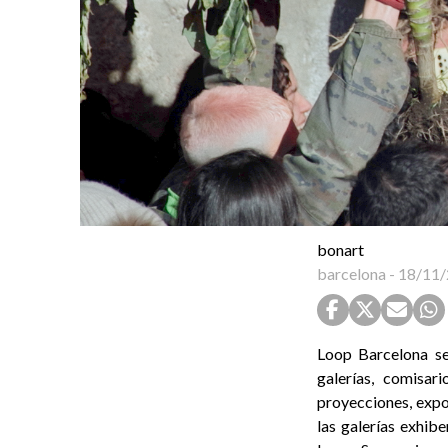
bonart
barcelona
-
18/11/
Loop Barcelona se
galerías, comisar
proyecciones, expos
las galerías exhibe