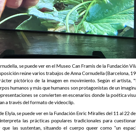
rnudella, se puede ver en el Museo Can Framis de la Fundación Vil
xposición reúne varios trabajos de Anna Cornudella (Barcelona, 19
ácter pictórico de la imagen en movimiento. Según el artista, "l
uerpos humanos y más que humanos son protagonistas de un imaginar
epresentaciones se convierten en escenarios donde la poética visua
an a través del formato de videoclip.
de Elyla, se puede ver en la Fundación Enric Miralles del 11 al 22 d
einterpreta las prácticas populares tradicionales para cuestiona
 que las sustentan, situando el cuerpo queer como “un espaci