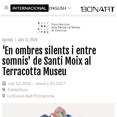
INTERNACIONAL
ENGLISH
Agenda
/
July 12, 2026
'En ombres silents i entre
somnis' de Santi Moix al
Terracotta Museu
July 12, 2026 – January 31, 2027
Exhibitions
La Bisbal d&#39;Empordà