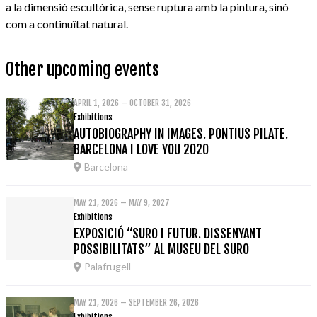
a la dimensió escultòrica, sense ruptura amb la pintura, sinó
com a continuïtat natural.
Other upcoming events
APRIL 1, 2026 – OCTOBER 31, 2026
Exhibitions
AUTOBIOGRAPHY IN IMAGES. PONTIUS PILATE.
BARCELONA I LOVE YOU 2020
Barcelona
MAY 21, 2026 – MAY 9, 2027
Exhibitions
EXPOSICIÓ “SURO I FUTUR. DISSENYANT
POSSIBILITATS” AL MUSEU DEL SURO
Palafrugell
MAY 21, 2026 – SEPTEMBER 26, 2026
Exhibitions