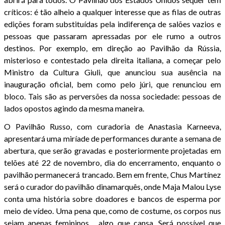
críticos: é tão alheio a qualquer interesse que as filas de outras
edições foram substituídas pela indiferença de salões vazios e
pessoas que passaram apressadas por ele rumo a outros
destinos. Por exemplo, em direção ao Pavilhão da Rússia,
misterioso e contestado pela direita italiana, a começar pelo
Ministro da Cultura Giuli, que anunciou sua ausência na
inauguração oficial, bem como pelo júri, que renunciou em
bloco. Tais são as perversões da nossa sociedade: pessoas de
lados opostos agindo da mesma maneira.
O Pavilhão Russo, com curadoria de Anastasia Karneeva,
apresentará uma miríade de performances durante a semana de
abertura, que serão gravadas e posteriormente projetadas em
telões até 22 de novembro, dia do encerramento, enquanto o
pavilhão permanecerá trancado. Bem em frente, Chus Martínez
será o curador do pavilhão dinamarquês, onde Maja Malou Lyse
conta uma história sobre doadores e bancos de esperma por
meio de vídeo. Uma pena que, como de costume, os corpos nus
sejam apenas femininos… algo que cansa. Será possível que