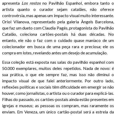
apresenta
Los restos
no Pavilhão Espanhol, embora tanto o
artista quanto o curador sejam catalães, não oferece
controvérsia, mas apenas um impacto visual muito interessante.
Oriol Vilanova, representado pela galeria Àngels Barcelona,
que faz um dueto com Claudia Pagès, protagonista do Pavilhão
Catalão, coleciona cartões-postais há duas décadas. No
entanto, ele não o faz com o cuidado quase maníaco de um
colecionador em busca de uma peça rara e preciosa; ele os
compra em lotes, revelando antes um desejo de acumulação.
Essa coleção está exposta nas salas do pavilhão espanhol com
50.000 exemplares, muitos deles repetidos. Nada de novo: é
sua prática, o que ele sempre faz, mas isso não diminui o
impacto visual de que falei anteriormente. Por outro lado,
reflexões políticas e sociais têm dificuldade em emergir se não
houver, como jornalistas, o artista ou o curador para explicá-las.
Filhas do passado, os cartões-postais ainda estão presentes em
igrejas e museus; as pessoas os compram, mas raramente os
enviam. Em Veneza, um único cartão-postal será a estrela da