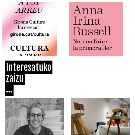
Interesatuko
zaizu
...