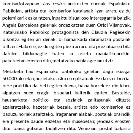
komisariotzapean,
Los restos
aurkezten duenak Espainiako
Pabiloian, artista eta komisarioa katalanak izan arren, ez du
polemikarik eskaintzen, inpaktu bisual oso interesgarria baizik.
Àngels Barcelona galeriak ordezkatzen duen Oriol Vilanovak,
Kataluniako Pabiloiko protagonista den Claudia Pagèsekin
bikoitza egiten ari denak, bi hamarkada daramatza postalak
biltzen. Hala ere, ez du egiten pieza arraro eta preziatuaren bila
dabilen bildumagile baten ia arreta maniatikoarekin;
paketeetan erosten ditu, metatzeko nahia agerian utziz.
Metaketa hau Espainiako pabiloiko geletan dago ikusgai
50.000 alerekin, horietako asko errepikatuak. Ez da ezer berria:
bere praktika da, beti egiten duena, baina horrek ez dio lehen
aipatzen nuen eragin bisualari kalterik egiten. Bestalde,
hausnarketa politiko eta sozialek zailtasunak dituzte
azaleratzeko, kazetariak bezala, artista edo komisarioa ez
baduzu horiek azaltzeko. Iraganaren alabak, postalak oraindik
ere presente daude elizetan eta museoetan; jendeak erosten
ditu, baina gutxitan bidaltzen ditu. Venezian, postal bakarra