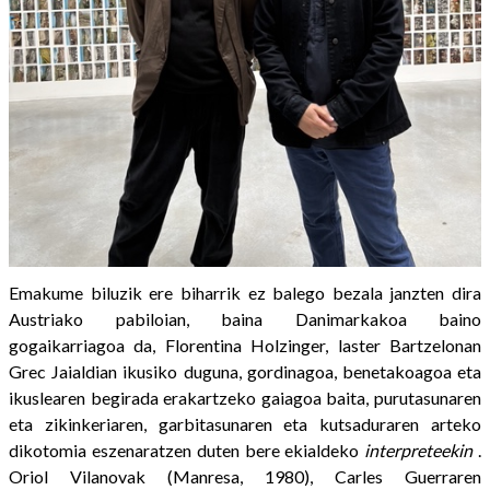
Emakume biluzik ere biharrik ez balego bezala janzten dira
Austriako pabiloian, baina Danimarkakoa baino
gogaikarriagoa da, Florentina Holzinger, laster Bartzelonan
Grec Jaialdian ikusiko duguna, gordinagoa, benetakoagoa eta
ikuslearen begirada erakartzeko gaiagoa baita, purutasunaren
eta zikinkeriaren, garbitasunaren eta kutsaduraren arteko
dikotomia eszenaratzen duten bere ekialdeko
interpreteekin
.
Oriol Vilanovak (Manresa, 1980), Carles Guerraren