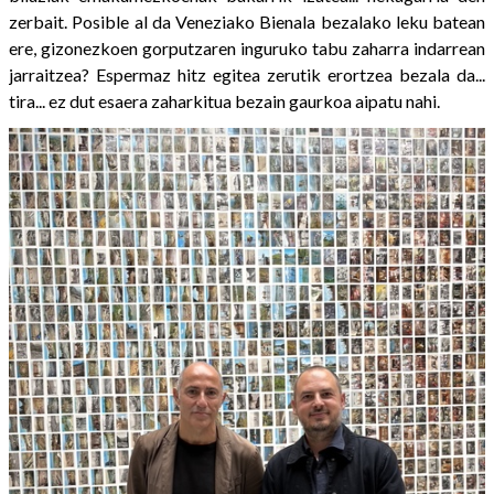
zerbait. Posible al da Veneziako Bienala bezalako leku batean
ere, gizonezkoen gorputzaren inguruko tabu zaharra indarrean
jarraitzea? Espermaz hitz egitea zerutik erortzea bezala da...
tira... ez dut esaera zaharkitua bezain gaurkoa aipatu nahi.