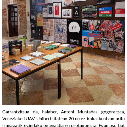
Garrantzitsua da, halaber, Antoni Muntadas gogoratzea,
Veneziako IUAV Unibertsitatean 20 urtez irakaskuntzan aritu
izanagatik egindako omenaldiaren protagonista. Egun oso bat