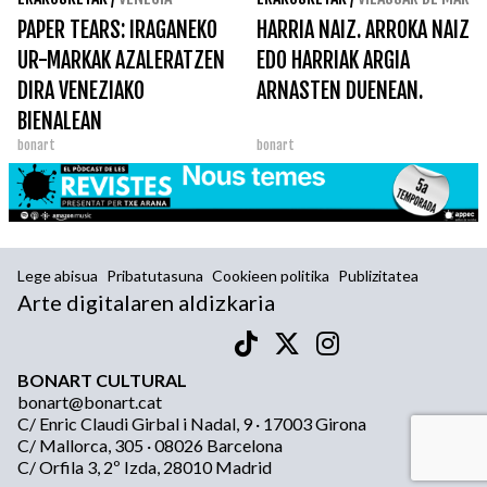
PAPER TEARS: IRAGANEKO
HARRIA NAIZ. ARROKA NAIZ
UR-MARKAK AZALERATZEN
EDO HARRIAK ARGIA
DIRA VENEZIAKO
ARNASTEN DUENEAN.
BIENALEAN
bonart
bonart
Lege abisua
Pribatutasuna
Cookieen politika
Publizitatea
Arte digitalaren aldizkaria
BONART CULTURAL
bonart@bonart.cat
C/ Enric Claudi Girbal i Nadal, 9 · 17003 Girona
C/ Mallorca, 305 · 08026 Barcelona
C/ Orfila 3, 2º Izda, 28010 Madrid