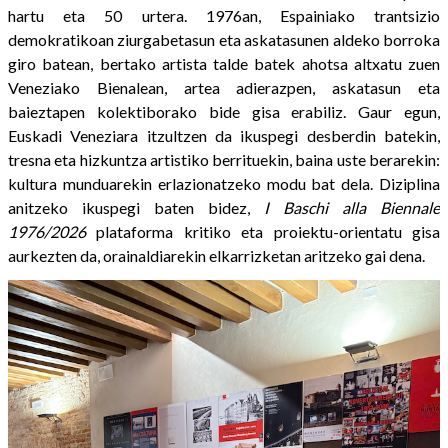
hartu eta 50 urtera. 1976an, Espainiako trantsizio
demokratikoan ziurgabetasun eta askatasunen aldeko borroka
giro batean, bertako artista talde batek ahotsa altxatu zuen
Veneziako Bienalean, artea adierazpen, askatasun eta
baieztapen kolektiborako bide gisa erabiliz. Gaur egun,
Euskadi Veneziara itzultzen da ikuspegi desberdin batekin,
tresna eta hizkuntza artistiko berrituekin, baina uste berarekin:
kultura munduarekin erlazionatzeko modu bat dela. Diziplina
anitzeko ikuspegi baten bidez,
I Baschi alla Biennale
1976/2026
plataforma kritiko eta proiektu-orientatu gisa
aurkezten da, orainaldiarekin elkarrizketan aritzeko gai dena.