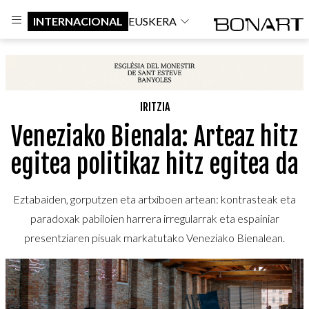
INTERNACIONAL
EUSKERA
IRITZIA
Veneziako Bienala: Arteaz hitz
egitea politikaz hitz egitea da
Eztabaiden, gorputzen eta artxiboen artean: kontrasteak eta
paradoxak pabiloien harrera irregularrak eta espainiar
presentziaren pisuak markatutako Veneziako Bienalean.