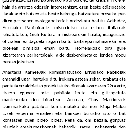
hain da arrotza edozein interesentzat, ezen beste edizioetako
ilarak areto hutsen eta beste helmuga batzuetara presaka joan
diren pertsonen axolagabekeriak ordezkatu baititu. Adibidez,
Errusiako Pabiloirantz, misteriotsu eta eskuin italiarrak
lehiatutakoa, Giuli Kultura ministroarekin hasita, inaugurazio
ofizialean ez dagoela iragarri baitu, baita epaimahaiarekin ere,
blokean dimisioa eman baitu. Horrelakoak dira gure
gizartearen perbertsioak: alde desberdinetako jendea modu
berean jokatzen.
Anastasia Karneevak komisariatutako Errusiako Pabiloiak
emanaldi ugari hartuko ditu irekiera astean zehar, grabatu eta
pantaila erraldoietan proiektatuko direnak azaroaren 22ra arte,
itxiera egunera arte, pabiloia itxita eta giltzapetuta
mantenduko den bitartean. Aurrean, Chus Martínezek
Danimarkako pabiloia komisariatuko du, non Maja Malou
Lysek esperma emaileei eta bankuei buruzko istorio bat
kontatzen duen bideo bidez. Pena da, ohi bezala, gorputz
biluziak emakumezkoenak bakarrik izatea... nekagarria den