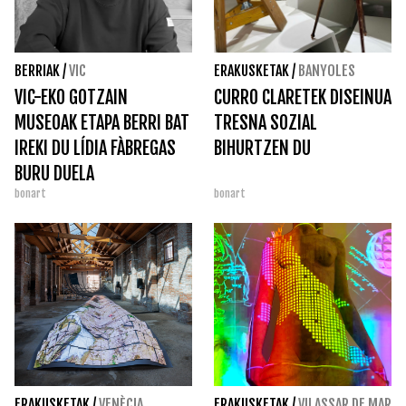
BERRIAK
/
VIC
ERAKUSKETAK
/
BANYOLES
VIC-EKO GOTZAIN
CURRO CLARETEK DISEINUA
MUSEOAK ETAPA BERRI BAT
TRESNA SOZIAL
IREKI DU LÍDIA FÀBREGAS
BIHURTZEN DU
BURU DUELA
bonart
bonart
ERAKUSKETAK
/
VENÈCIA
ERAKUSKETAK
/
VILASSAR DE MAR