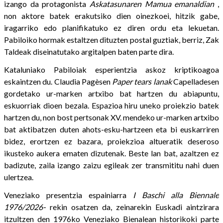
izango da protagonista
Askatasunaren Mamua
emanaldian
,
non aktore batek erakutsiko dien oinezkoei, hitzik gabe,
iragarriko edo planifikatuko ez diren ordu eta lekuetan.
Pabiloiko hormak estaltzen dituzten postal guztiak, berriz, Zak
Taldeak diseinatutako argitalpen baten parte dira.
Kataluniako Pabiloiak esperientzia askoz kriptikoagoa
eskaintzen du. Claudia Pagèsen
Paper tears lanak
Capelladesen
gordetako ur-marken artxibo bat hartzen du abiapuntu,
eskuorriak dioen bezala. Espazioa hiru uneko proiekzio batek
hartzen du, non bost pertsonak XV. mendeko ur-marken artxibo
bat aktibatzen duten ahots-esku-hartzeen eta bi euskarriren
bidez, erortzen ez bazara, proiekzioa altueratik deseroso
ikusteko aukera ematen dizutenak. Beste lan bat, azaltzen ez
badizute, zaila izango zaizu egileak zer transmititu nahi duen
ulertzea.
Veneziako presentzia espainiarra
I Baschi alla Biennale
1976/2026-
rekin osatzen da, zeinarekin Euskadi aintzirara
itzultzen den 1976ko Veneziako Bienalean historikoki parte