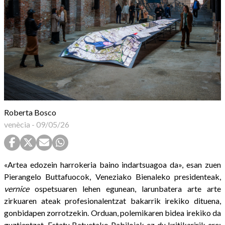
Roberta Bosco
venècia
-
09/05/26
«Artea edozein harrokeria baino indartsuagoa da», esan zuen
Pierangelo Buttafuocok, Veneziako Bienaleko presidenteak,
vernice
ospetsuaren lehen egunean, larunbatera arte arte
zirkuaren ateak profesionalentzat bakarrik irekiko dituena,
gonbidapen zorrotzekin. Orduan, polemikaren bidea irekiko da
guztientzat. Estatu Batuetako Pabiloiak ez du kritikaririk ere: