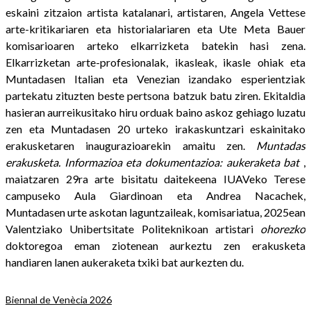
eskaini zitzaion artista katalanari, artistaren, Angela Vettese
arte-kritikariaren eta historialariaren eta Ute Meta Bauer
komisarioaren arteko elkarrizketa batekin hasi zena.
Elkarrizketan arte-profesionalak, ikasleak, ikasle ohiak eta
Muntadasen Italian eta Venezian izandako esperientziak
partekatu zituzten beste pertsona batzuk batu ziren. Ekitaldia
hasieran aurreikusitako hiru orduak baino askoz gehiago luzatu
zen eta Muntadasen 20 urteko irakaskuntzari eskainitako
erakusketaren inaugurazioarekin amaitu zen.
Muntadas
erakusketa. Informazioa eta dokumentazioa: aukeraketa bat
,
maiatzaren 29ra arte bisitatu daitekeena IUAVeko Terese
campuseko Aula Giardinoan eta Andrea Nacachek,
Muntadasen urte askotan laguntzaileak, komisariatua, 2025ean
Valentziako Unibertsitate Politeknikoan artistari
ohorezko
doktoregoa eman ziotenean aurkeztu zen erakusketa
handiaren lanen aukeraketa txiki bat aurkezten du.
Biennal de Venècia 2026