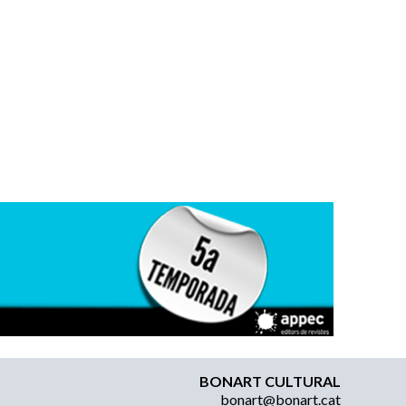
BONART CULTURAL
bonart@bonart.cat