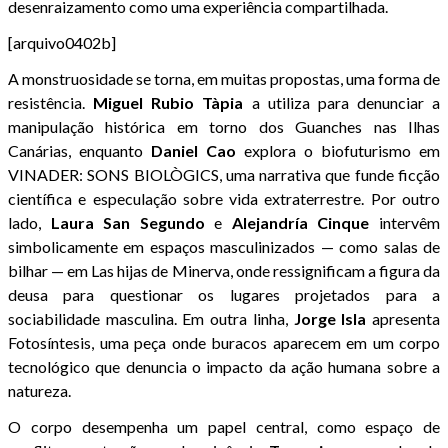
desenraizamento como uma experiência compartilhada.
[arquivo0402b]
A monstruosidade se torna, em muitas propostas, uma forma de
resistência.
Miguel
Rubio
Tàpia
a utiliza para denunciar a
manipulação histórica em torno dos Guanches nas Ilhas
Canárias, enquanto
Daniel
Cao
explora o biofuturismo em
VINADER: SONS BIOLÒGICS, uma narrativa que funde ficção
científica e especulação sobre vida extraterrestre. Por outro
lado,
Laura San Segundo
e
Alejandría
Cinque
intervêm
simbolicamente em espaços masculinizados — como salas de
bilhar — em Las hijas de Minerva, onde ressignificam a figura da
deusa para questionar os lugares projetados para a
sociabilidade masculina. Em outra linha,
Jorge
Isla
apresenta
Fotosíntesis, uma peça onde buracos aparecem em um corpo
tecnológico que denuncia o impacto da ação humana sobre a
natureza.
O corpo desempenha um papel central, como espaço de