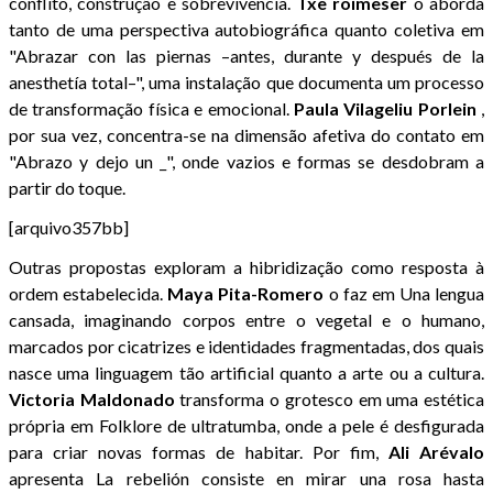
conflito, construção e sobrevivência.
Txe
roimeser
o aborda
tanto de uma perspectiva autobiográfica quanto coletiva em
"Abrazar con las piernas –antes, durante y después de la
anesthetía total–", uma instalação que documenta um processo
de transformação física e emocional.
Paula
Vilageliu
Porlein
,
por sua vez, concentra-se na dimensão afetiva do contato em
"Abrazo y dejo un _", onde vazios e formas se desdobram a
partir do toque.
[arquivo357bb]
Outras propostas exploram a hibridização como resposta à
ordem estabelecida.
Maya Pita-Romero
o faz em Una lengua
cansada, imaginando corpos entre o vegetal e o humano,
marcados por cicatrizes e identidades fragmentadas, dos quais
nasce uma linguagem tão artificial quanto a arte ou a cultura.
Victoria
Maldonado
transforma o grotesco em uma estética
própria em Folklore de ultratumba, onde a pele é desfigurada
para criar novas formas de habitar. Por fim,
Ali
Arévalo
apresenta La rebelión consiste en mirar una rosa hasta