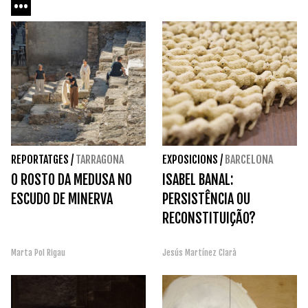
...
REPORTATGES
/
TARRAGONA
EXPOSICIONS
/
BARCELONA
O ROSTO DA MEDUSA NO
ISABEL BANAL:
ESCUDO DE MINERVA
PERSISTÊNCIA OU
RECONSTITUIÇÃO?
Marta Pol Rigau
Jesús Martínez Clarà