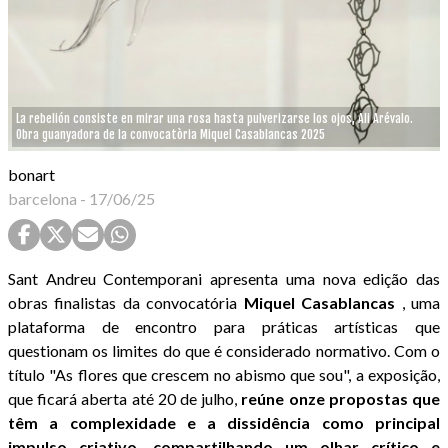
La rebelión consiste en mirar una rosa hasta pulverizarse los ojos, Ali Arévalo.
Obra guanyadora de la convocatòria Miquel Casablancas 2025
bonart
barcelona
-
17/06/25
Sant Andreu Contemporani apresenta uma nova edição das
obras finalistas da convocatória
Miquel Casablancas
, uma
plataforma de encontro para práticas artísticas que
questionam os limites do que é considerado normativo. Com o
título "As flores que crescem no abismo que sou", a exposição,
que ficará aberta até 20 de julho,
reúne onze propostas que
têm a complexidade e a dissidência como principal
impulso criativo, compartilhando um olhar crítico e