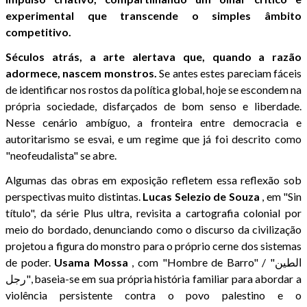
experimental que transcende o simples âmbito
competitivo.
Séculos atrás, a arte alertava que, quando a razão
adormece, nascem monstros.
Se antes estes pareciam fáceis
de identificar nos rostos da política global, hoje se escondem na
própria sociedade, disfarçados de bom senso e liberdade.
Nesse cenário ambíguo, a fronteira entre democracia e
autoritarismo se esvai, e um regime que já foi descrito como
"neofeudalista" se abre.
Algumas das obras em exposição refletem essa reflexão sob
perspectivas muito distintas.
Lucas Selezio de Souza
, em "Sin
título", da série Plus ultra, revisita a cartografia colonial por
meio do bordado, denunciando como o discurso da civilização
projetou a figura do monstro para o próprio cerne dos sistemas
de poder.
Usama
Mossa
, com "Hombre de Barro" / "الطين
رجل", baseia-se em sua própria história familiar para abordar a
violência persistente contra o povo palestino e o