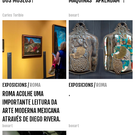
DOS MUSEUS?
MÁQUINAS "APRENDAM"?
Carles Toribio
bonart
EXPOSICIONS
/
ROMA
EXPOSICIONS
/
ROMA
ROMA ACOLHE UMA
.
IMPORTANTE LEITURA DA
ARTE MODERNA MEXICANA
ATRAVÉS DE DIEGO RIVERA.
bonart
bonart