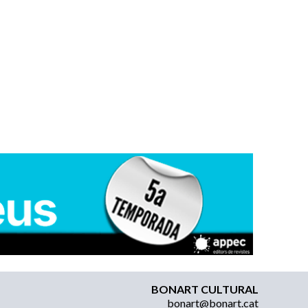
BONART CULTURAL
bonart@bonart.cat