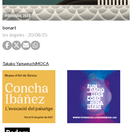
Procession, 2024.
bonart
los ángeles
-
20/08/25
Takako Yamaguchi
MOCA