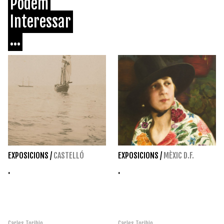
Podem
Interessar
...
EXPOSICIONS
/
CASTELLÓ
EXPOSICIONS
/
MÈXIC D.F.
.
.
Carles Toribio
Carles Toribio