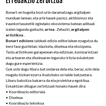
Erredakzio Zerbitzua
Bonart-en hogeita bost urte daramatzagu argitalpen
munduan lanean, eta urte hauek pasioz, aktibismoz eta
iraunkortasunetik egindako ekosistema batean adituak
izaten lagundu gaituzte,
artea
. Zehazki,
argitalpen
artistikoa
.
Bonart edicions
taldeak edizio editorialean ezagutza du
bere fase guztietan; idazketa, diseinua eta ekoizpena.
Testu artistikoen garapenean eta edizioan, komisariotzan
eta artearen eta diseinuaren inguruko iritzia eskaintzen
dugu gure esperientzia.
Guk uste dugu liburu bat ondarea dela eta, beraz, ezin dela
mugatu bizkarrezurra itsatsitako orrialde batzuetara.
Liburu bakoitza bakarra da eta proiektura egokitua.
Eskaintzen ditugun zerbitzuak honako hauek dira:
• Koordinazio editoriala
• Diseinua
• Koordinazio teknikoa