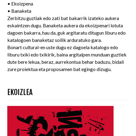
• Ekoizpena
• Banaketa
Zerbitzu guztiak edo zati bat bakarrik izateko aukera
eskaintzen dugu. Banaketa aukera da ekoizpenari lotuta
dagoen bakarra, hau da, guk argitaratu ditugun liburu edo
katalogoen banaketaz soilik arduratuko gara.
Bonart cultural-en uste dugu ez dagoela katalogo edo
liburu txiki edo txikirik, baina argitalpen munduan guztiek
dute bere lekua, beraz, aurrekontua behar baduzu, bidali
zure proiektua eta proposamen bat egingo dizugu.
EKOIZLEA