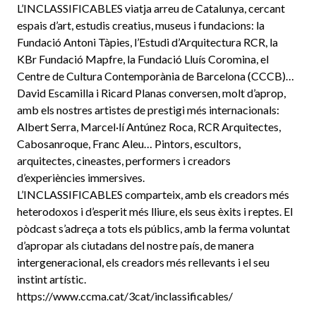
L’INCLASSIFICABLES viatja arreu de Catalunya, cercant
espais d’art, estudis creatius, museus i fundacions: la
Fundació Antoni Tàpies, l’Estudi d’Arquitectura RCR, la
KBr Fundació Mapfre, la Fundació Lluís Coromina, el
Centre de Cultura Contemporània de Barcelona (CCCB)…
David Escamilla i Ricard Planas conversen, molt d’aprop,
amb els nostres artistes de prestigi més internacionals:
Albert Serra, Marcel·lí Antúnez Roca, RCR Arquitectes,
Cabosanroque, Franc Aleu… Pintors, escultors,
arquitectes, cineastes, performers i creadors
d’experiències immersives.
L’INCLASSIFICABLES comparteix, amb els creadors més
heterodoxos i d’esperit més lliure, els seus èxits i reptes. El
pòdcast s’adreça a tots els públics, amb la ferma voluntat
d’apropar als ciutadans del nostre país, de manera
intergeneracional, els creadors més rellevants i el seu
instint artístic.
https://www.ccma.cat/3cat/inclassificables/