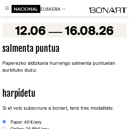
NACIONAL
EUSKERA
salmenta puntua
Paperezko aldizkaria hurrengo salmenta puntuetan
aurkituko duzu:
harpidetu
Si et vols subscriure a bonart, tens tres modalitats:
Paper: 60 €/any
Online: 24,99 €/any