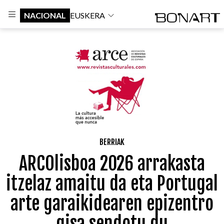
NACIONAL
EUSKERA
BERRIAK
ARCOlisboa 2026 arrakasta
itzelaz amaitu da eta Portugal
arte garaikidearen epizentro
gisa sendotu du