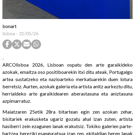
bonart
lisboa
-
31/05/26
.
ARCOlisboa 2026, Lisboan ospatu den arte garaikideko
azokak, emaitza oso positiboarekin itxi ditu ateak, Portugalgo
artea sustatzeko eta nazioarteko merkatuarekin duen lotura
berretsiz. Aurten, azokak galeria eta artista anitz aurkeztu ditu,
herrialdeko arte garaikidearen aberastasuna eta aniztasuna
azpimarratuz.
Maiatzaren 25etik 28ra bitartean egin zen azokan zehar,
bisitariek erakusketa ugariz gozatu ahal izan zuten, artista
hasiberri zein ezagunen lanak erakutsiz. Tokiko galerien parte-
hartzea bereziki esanguratsua izan zen, ekitaldian beren lanak