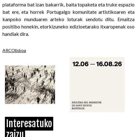
plataforma bat izan bakarrik, baita topaketa eta truke espazio
bat ere, eta horrek Portugalgo komunitate artistikoaren eta
kanpoko munduaren arteko loturak sendotu ditu. Emaitza
positibo honekin, etorkizuneko edizioetarako itxaropenak oso
handiak dira.
ARCOlisboa
Interesatuko
zaizu