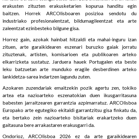
erakusten zituzten erakusketarien kopurua handitu egin
baitzen. Horrek ARCOlisboaren posizioa sendotu du
industriako profesionalentzat, bildumagileentzat eta arte
zaleentzat ezinbesteko bilgune gisa.
Horrez gain, azokak hainbat hitzaldi eta mahai-inguru izan
zituen, arte garaikidearen eszenari buruzko gaiak jorratu
zituztenak, artisten, komisarioen eta publikoaren arteko
elkarrizketa sustatuz. Jarduera hauek Portugalen eta beste
leku batzuetan arte munduko eragile desberdinen arteko
lankidetza-sarea indartzen lagundu zuten.
Azokaren zuzendariak emaitzekin pozik agertu zen, tokiko
artea eta nazioarteko eszenatokian duen ikusgarritasuna
babesten jarraitzearen garrantzia azpimarratuz. ARCOlisboa
Europako arte egutegiko ekitaldi garrantzitsu gisa finkatu da,
eta bertako zein nazioarteko bisitariak erakartzeko duen
gaitasuna bere arrakastaren erakusgarri da.
Ondorioz, ARCOlisboa 2026 ez da arte garaikidearen