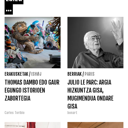
...
ERAKUSKETAK
/
ISHØJ
BERRIAK
/
PARIS
THOMAS DAMBO EDO GAUR
JULIO LE PARC: ARGIA
EGUNGO ISTORIOEN
HIZKUNTZA GISA,
ZABORTEGIA
MUGIMENDUA ONDARE
GISA
Carles Toribio
bonart