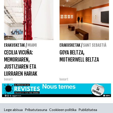
ERAKUSKETAK
/
MIAMI
ERAKUSKETAK
/
SANT SEBASTIÀ
CECILIA VICUÑA:
GOYA BELTZA,
MEMORIAREN,
MOTHERWELL BELTZA
JUSTIZIAREN ETA
LURRAREN HARIAK
bonart
bonart
Lege abisua
Pribatutasuna
Cookieen politika
Publizitatea