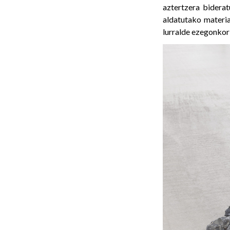
aztertzera biderat
aldatutako material
lurralde ezegonkor 