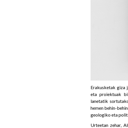
Erakusketak giza j
eta proiektuak bi
lanetatik sortutak
hemen behin-behinek
geologiko eta poli
Urteetan zehar, A