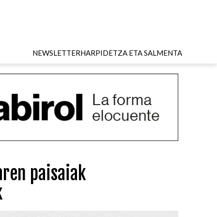
NEWSLETTER
HARPIDETZA ETA SALMENTA
ren paisaiak
k