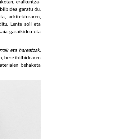
aketan, eraikuntza-
bilbidea garatu du.
a, arkitekturaren,
itu. Lente soil eta
saia garaikidea eta
rrak eta hareatzak.
, bere ibilbidearen
aterialen behaketa