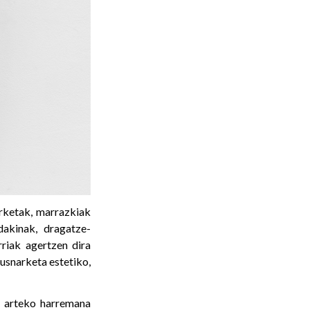
erketak, marrazkiak
dakinak, dragatze-
rriak agertzen dira
ausnarketa estetiko,
n arteko harremana