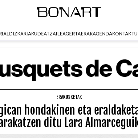
RI
ALDIZKARIA
KUDEATZAILEA
GERTAERAK
AGENDA
KONTAKTU
ERAKUSKETAK
gican hondakinen eta eraldaketa
arakatzen ditu Lara Almarcegui