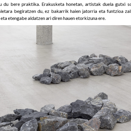
u du bere praktika. Erakusketa honetan, artistak duela gutxi 
etara begiratzen du, ez bakarrik haien jatorria eta funtzioa zal
eta etengabe aldatzen ari diren hauen etorkizuna ere.