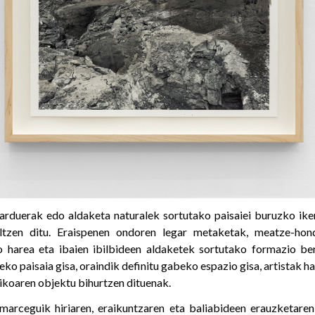
arduerak edo aldaketa naturalek sortutako paisaiei buruzko ik
ltzen ditu. Eraispenen ondoren legar metaketak, meatze-hon
o harea eta ibaien ibilbideen aldaketek sortutako formazio be
o paisaia gisa, oraindik definitu gabeko espazio gisa, artistak h
tikoaren objektu bihurtzen dituenak.
lmarceguik hiriaren, eraikuntzaren eta baliabideen erauzketare