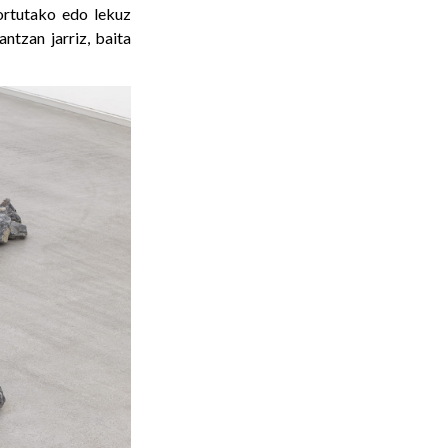
sortutako edo lekuz
antzan jarriz, baita