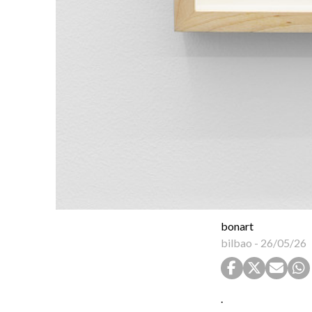
bonart
bilbao
-
26/05/26
.