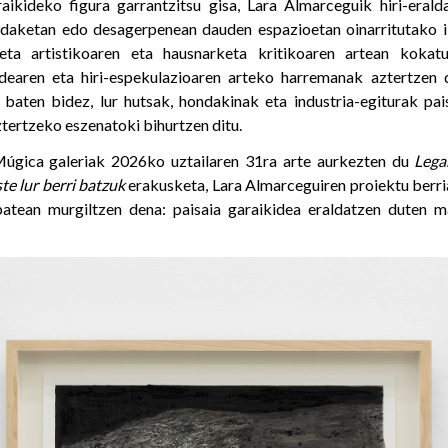
ikideko figura garrantzitsu gisa, Lara Almarceguik hiri-erald
ldaketan edo desagerpenean dauden espazioetan oinarritutako i
eta artistikoaren eta hausnarketa kritikoaren artean kokatut
dearen eta hiri-espekulazioaren arteko harremanak aztertzen d
baten bidez, lur hutsak, hondakinak eta industria-egiturak pai
tertzeko eszenatoki bihurtzen ditu.
Múgica galeriak 2026ko uztailaren 31ra arte aurkezten du
Lega
te lur berri batzuk
erakusketa, Lara Almarceguiren proiektu berria
batean murgiltzen dena: paisaia garaikidea eraldatzen duten m