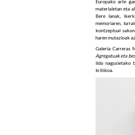
Europako arte gara
materialetan eta a
Bere lanak, ikerk
memoriaren, lurral
kontzeptual sakon 
haren mutazioak az
Galería Carreras 
Agregatuak eta bes
ildo nagusietako 
kritikoa.