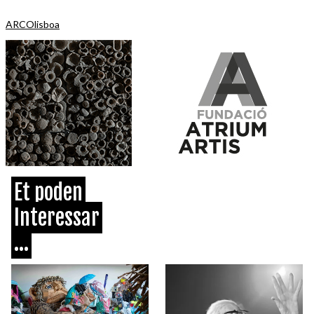
ARCOlisboa
Et poden
Interessar
...