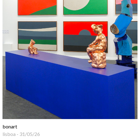
bonart
lisboa
-
31/05/26