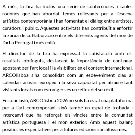
A més, la fira ha inclòs una sèrie de conferències i taules
rodones que han abordat temes rellevants per a l'escena
artística contemporània i han fomentat el diàleg entre artistes,
curadors i públic. Aquestes activitats han contribuït a enfortir
la xarxa de col·laboració entre els diferents agents del món de
l'art a Portugal i més enllà.
El director de la fira ha expressat la satisfacció amb els
resultats obtinguts, destacant la importància de continuar
apostant per l'art local i la visibilitat en el context internacional.
ARCOlisboa s'ha consolidat com un esdeveniment clau al
calendari artístic europeu, i la seva capacitat per atraure tant
visitants locals com estrangers és un reflex del seu èxit.
En conclusió, ARCOlisboa 2026 no sols ha estat una plataforma
per a l'art contemporani, sinó també un espai de trobada i
intercanvi que ha reforçat els vincles entre la comunitat
artística portuguesa i el món exterior. Amb aquest balanç
positiu, les expectatives per a futures edicions són altíssimes.