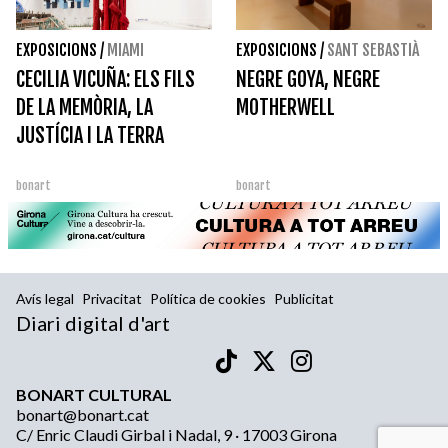
EXPOSICIONS
/
MIAMI
EXPOSICIONS
/
SANT SEBASTIÀ
CECILIA VICUÑA: ELS FILS
NEGRE GOYA, NEGRE
DE LA MEMÒRIA, LA
MOTHERWELL
JUSTÍCIA I LA TERRA
bonart
bonart
Avís legal
Privacitat
Política de cookies
Publicitat
Diari digital d'art
BONART CULTURAL
bonart@bonart.cat
C/ Enric Claudi Girbal i Nadal, 9 · 17003 Girona