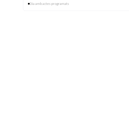
Dia amb actes programats