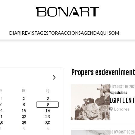
DIARI
REVISTA
GESTORA
ACCIONS
AGENDA
QUI SOM
Propers esdevenimen
9 D'AGOST DE 202
Dv
Ds
Dg
Exposicions
31
1
2
EGIPTE EN
7
8
9
Londres
14
15
16
21
22
23
28
29
30
4
5
6
10 D'AGOST DE 2