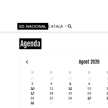
ED. NACIONAL
CATALÀ
Agenda
Agost 2026
Dl
Dt
Dc
Dj
27
28
29
30
3
4
5
6
10
11
12
13
17
18
19
20
24
25
26
27
31
1
2
3