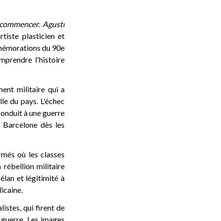
 commencer. Agustí
tiste plasticien et
mmémorations du 90e
mprendre l'histoire
ent militaire qui a
lle du pays. L'échec
conduit à une guerre
e Barcelone dès les
més où les classes
 rébellion militaire
élan et légitimité à
licaine.
istes, qui firent de
 guerre. Les images