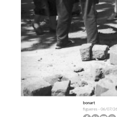
bonart
figueres
-
06/07/2