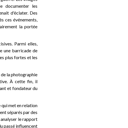
de documenter les
enait d'éclater. Des
rès ces événements,
lairement la portée
isives. Parmi elles,
re une barricade de
s plus fortes et les
e de la photographie
ve. À cette fin, il
nant et fondateur du
 qui met en relation
ent séparés par des
 analyser le rapport
u passé influencent