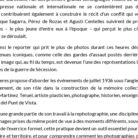
 presse nationale et internationale ne se contentèrent pas 
contribuèrent également à construire le récit d'un conflit qui v
que Sagarra, Pérez de Rozas et Agustí Centelles suivirent de p
es – le plus jeune d'entre eux à l'époque – qui perçut le plus c
 se déroulait.
nsi le reporter qui prit le plus de photos durant ces heures déc
enues iconiques, comme celle des gardes d'assaut postés derriè
image qui, au fil du temps, est devenue l'une des représentations le
s de la guerre de Sécession.
eres propose d'aborder les événements de juillet 1936 sous l'angl
èrement, de son rôle dans la construction de la mémoire collecti
Martínez Teruel, artiste plasticien, photographe, historien, enseig
del Punt de Vista.
ne grande partie de son travail à la rephotographie, une discipline
images prises du même point de vue à des moments différents, souv
de l'exercice formel, cette pratique devient un outil essentiel pour
re et territoire, et pour comprendre comment les photographies d