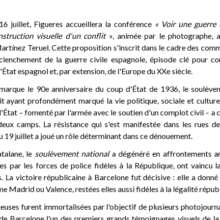
16 juillet, Figueres accueillera la conférence
« Voir une guerre
nstruction visuelle d'un conflit
», animée par le photographe, ar
artínez Teruel. Cette proposition s'inscrit dans le cadre des co
clenchement de la guerre civile espagnole, épisode clé pour co
État espagnol et, par extension, de l'Europe du XXe siècle.
 marque le 90e anniversaire du coup d'État de 1936, le soulèvem
t ayant profondément marqué la vie politique, sociale et culture
d'État – fomenté par l'armée avec le soutien d'un complot civil – a 
deux camps. La résistance qui s'est manifestée dans les rues d
 19 juillet a joué un rôle déterminant dans ce dénouement.
atalane, le
soulèvement national
a dégénéré en affrontements ar
s par les forces de police fidèles à la République, ont vaincu la
. La victoire républicaine à Barcelone fut décisive : elle a donné 
e Madrid ou Valence, restées elles aussi fidèles à la légalité répub
uses furent immortalisées par l'objectif de plusieurs photojournal
e de Barcelone l'un des premiers grands témoignages visuels de la