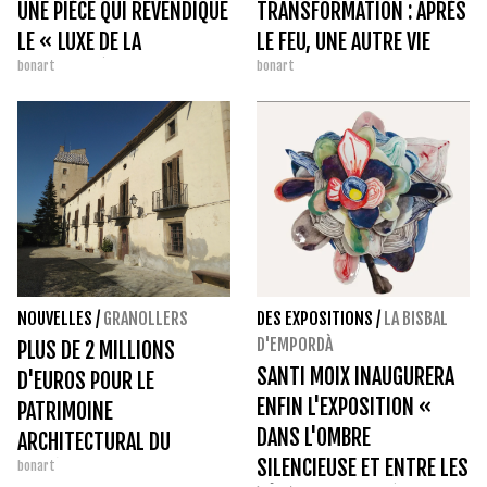
UNE PIÈCE QUI REVENDIQUE
TRANSFORMATION : APRÈS
LE « LUXE DE LA
LE FEU, UNE AUTRE VIE
bonart
bonart
SIMPLICITÉ ».
NOUVELLES
/
GRANOLLERS
DES EXPOSITIONS
/
LA BISBAL
D'EMPORDÀ
PLUS DE 2 MILLIONS
SANTI MOIX INAUGURERA
D'EUROS POUR LE
ENFIN L'EXPOSITION «
PATRIMOINE
DANS L'OMBRE
ARCHITECTURAL DU
SILENCIEUSE ET ENTRE LES
bonart
VALLÈS ORIENTAL