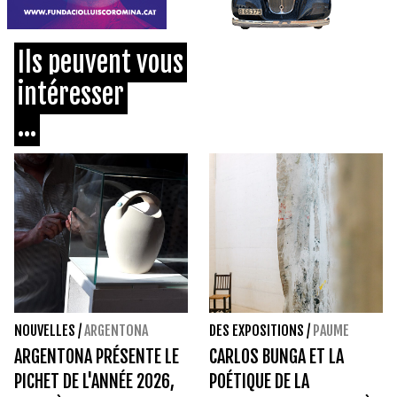
Ils peuvent vous
intéresser
...
NOUVELLES
/
ARGENTONA
DES EXPOSITIONS
/
PAUME
ARGENTONA PRÉSENTE LE
CARLOS BUNGA ET LA
PICHET DE L'ANNÉE 2026,
POÉTIQUE DE LA