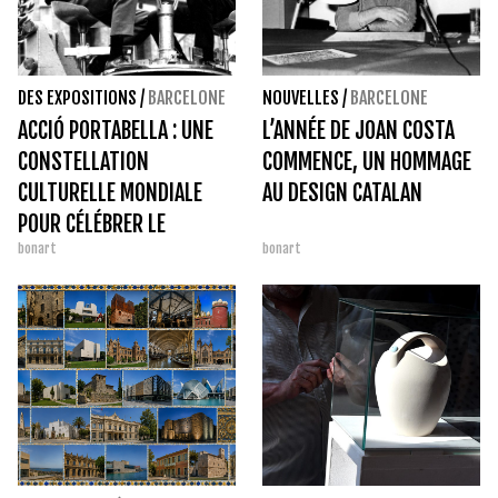
DES EXPOSITIONS
/
BARCELONE
NOUVELLES
/
BARCELONE
ACCIÓ PORTABELLA : UNE
L’ANNÉE DE JOAN COSTA
CONSTELLATION
COMMENCE, UN HOMMAGE
CULTURELLE MONDIALE
AU DESIGN CATALAN
POUR CÉLÉBRER LE
bonart
bonart
CENTENAIRE D'UN
CINÉASTE IRRÉDUCTIBLE