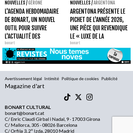
NOUVELLES
/
GÉRONE
NOUVELLES
/
ARGENTONA
L'AGENDA HEBDOMADAIRE
ARGENTONA PRÉSENTE LE
DE BONART, UN NOUVEL
PICHET DE L'ANNÉE 2026,
OUTIL POUR SUIVRE
UNE PIÈCE QUI REVENDIQUE
L'ACTUALITÉ DES
LE « LUXE DE LA
bonart
bonart
EXPOSITIONS.
SIMPLICITÉ ».
Avertissement légal
Intimité
Politique de cookies
Publicité
Magazine d'art
BONART CULTURAL
bonart@bonart.cat
C/ Enric Claudi Girbal i Nadal, 9 · 17003 Girona
C/ Mallorca, 305 · 08026 Barcelona
C/ Orfila 3, 2º Izda, 28010 Madrid