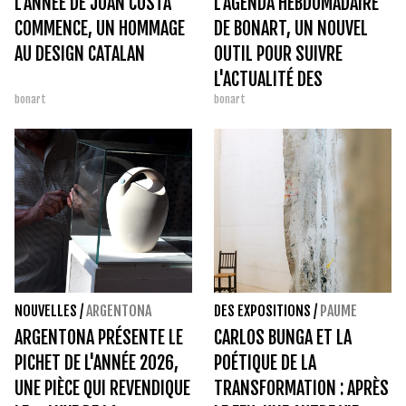
L’ANNÉE DE JOAN COSTA
L'AGENDA HEBDOMADAIRE
COMMENCE, UN HOMMAGE
DE BONART, UN NOUVEL
AU DESIGN CATALAN
OUTIL POUR SUIVRE
L'ACTUALITÉ DES
bonart
bonart
EXPOSITIONS.
NOUVELLES
/
ARGENTONA
DES EXPOSITIONS
/
PAUME
ARGENTONA PRÉSENTE LE
CARLOS BUNGA ET LA
PICHET DE L'ANNÉE 2026,
POÉTIQUE DE LA
UNE PIÈCE QUI REVENDIQUE
TRANSFORMATION : APRÈS