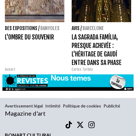
DES EXPOSITIONS
/
BANYOLES
AVIS
/
BARCELONE
L'OMBRE DU SOUVENIR
LA SAGRADA FAMÍLIA,
PRESQUE ACHEVÉE :
L'HÉRITAGE DE GAUDÍ
ENTRE DANS SA PHASE
bonart
Carles Toribio
DÉCISIVE
Avertissement légal
Intimité
Politique de cookies
Publicité
Magazine d'art
BONART CULTURAL