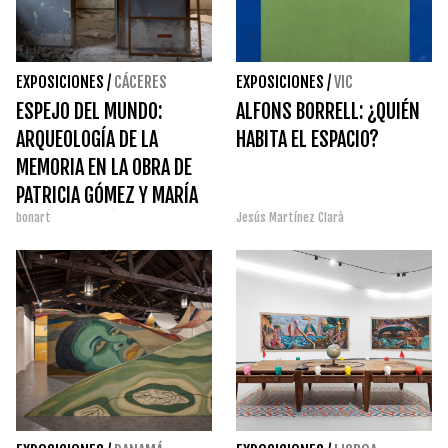
EXPOSICIONES
/
CÁCERES
EXPOSICIONES
/
VIC
ESPEJO DEL MUNDO:
ALFONS BORRELL: ¿QUIÉN
ARQUEOLOGÍA DE LA
HABITA EL ESPACIO?
MEMORIA EN LA OBRA DE
PATRICIA GÓMEZ Y MARÍA
bonart
Jesús Martínez Clarà
JESÚS GONZÁLEZ