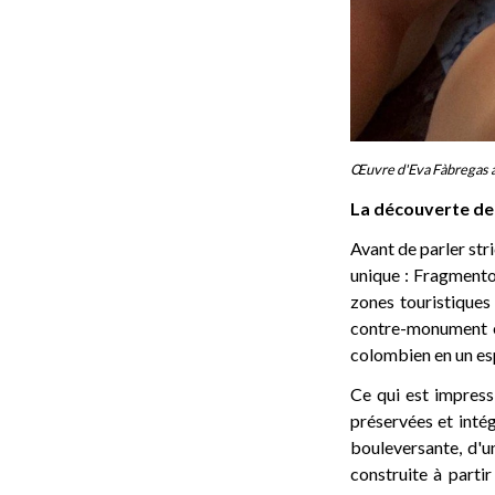
Œuvre d'Eva Fàbregas à 
La découverte de
Avant de parler str
unique : Fragmentos
zones touristiques 
contre-monument et
colombien en un esp
Ce qui est impressi
préservées et inté
bouleversante, d'un
construite à part