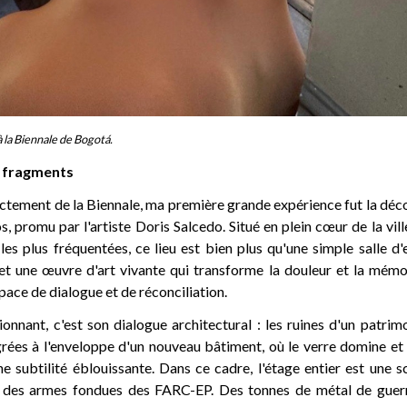
la Biennale de Bogotá.
 fragments
ictement de la Biennale, ma première grande expérience fut la dé
, promu par l'artiste Doris Salcedo. Situé en plein cœur de la ville
les plus fréquentées, ce lieu est bien plus qu'une simple salle d'
 une œuvre d'art vivante qui transforme la douleur et la mémo
ace de dialogue et de réconciliation.
onnant, c'est son dialogue architectural : les ruines d'un patri
grées à l'enveloppe d'un nouveau bâtiment, où le verre domine et
e subtilité éblouissante. Dans ce cadre, l'étage entier est une s
ir des armes fondues des FARC-EP. Des tonnes de métal de guer